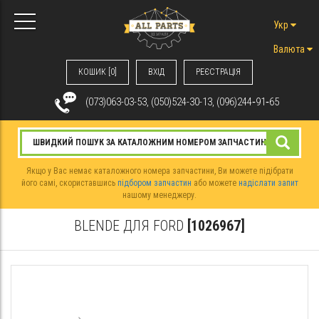
Укр
Валюта
КОШИК [0]
ВХIД
РЕЄСТРАЦІЯ
(073)063-03-53, (050)524-30-13, (096)244‑91‑65
Якщо у Вас немає каталожного номера запчастини, Ви можете підібрати
його самі, скориставшись
підбором запчастин
або можете
надіслати запит
нашому менеджеру.
BLENDE ДЛЯ FORD
[1026967]