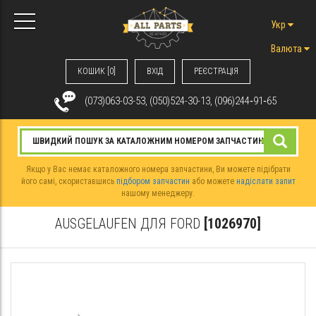
Укр
Валюта
КОШИК [0]
ВХIД
РЕЄСТРАЦІЯ
(073)063-03-53, (050)524-30-13, (096)244‑91‑65
Якщо у Вас немає каталожного номера запчастини, Ви можете підібрати
його самі, скориставшись
підбором запчастин
або можете
надіслати запит
нашому менеджеру.
AUSGELAUFEN ДЛЯ FORD
[1026970]