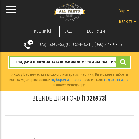
Укр
Валюта
КОШИК [0]
ВХIД
РЕЄСТРАЦІЯ
(073)063-03-53, (050)524-30-13, (096)244‑91‑65
Якщо у Вас немає каталожного номера запчастини, Ви можете підібрати
його самі, скориставшись
підбором запчастин
або можете
надіслати запит
нашому менеджеру.
BLENDE ДЛЯ FORD
[1026973]