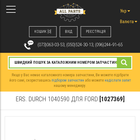
Укр
Валюта
КОШИК [0]
ВХIД
РЕЄСТРАЦІЯ
(073)063-03-53, (050)524-30-13, (096)244‑91‑65
Якщо у Вас немає каталожного номера запчастини, Ви можете підібрати
його самі, скориставшись
підбором запчастин
або можете
надіслати запит
нашому менеджеру.
ERS. DURCH 1040590 ДЛЯ FORD
[1027369]