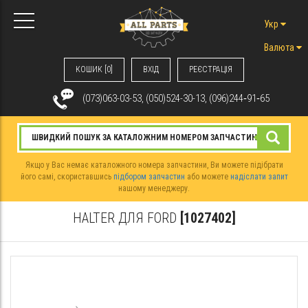
Укр
Валюта
КОШИК [0]
ВХIД
РЕЄСТРАЦІЯ
(073)063-03-53, (050)524-30-13, (096)244‑91‑65
Якщо у Вас немає каталожного номера запчастини, Ви можете підібрати
його самі, скориставшись
підбором запчастин
або можете
надіслати запит
нашому менеджеру.
HALTER ДЛЯ FORD
[1027402]