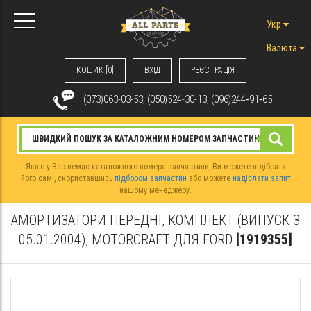
Укр
Валюта
КОШИК [0]
ВХIД
РЕЄСТРАЦІЯ
(073)063-03-53, (050)524-30-13, (096)244‑91‑65
Якщо у Вас немає каталожного номера запчастини, Ви можете підібрати
його самі, скориставшись
підбором запчастин
або можете
надіслати запит
нашому менеджеру.
АМОРТИЗАТОРИ ПЕРЕДНІ, КОМПЛЕКТ (ВИПУСК З
05.01.2004), MOTORCRAFT ДЛЯ FORD
[1919355]