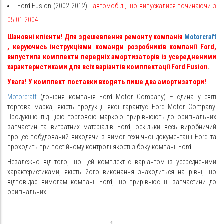
Ford Fusion (2002-2012)
- автомобілі, що випускалися починаючи з
05.01.2004
Шановні клієнти! Для здешевлення ремонту компанія
Motorcraft
, керуючись інструкціями команди розробників компанії Ford,
випустила комплекти передніх амортизаторів із усередненими
характеристиками для всіх варіантів комплектації Ford Fusion.
Увага! У комплект поставки входять лише два амортизатори!
Motorcraft
(дочірня компанія Ford Motor Company) – єдина у світі
торгова марка, якість продукції якої гарантує Ford Motor Company.
Продукцію під цією торговою маркою прирівнюють до оригінальних
запчастин та витратних матеріалів Ford, оскільки весь виробничий
процес побудований виходячи з вимог технічної документації Ford та
проходить при постійному контролі якості з боку компанії Ford.
Незалежно від того, що цей комплект є варіантом із усередненими
характеристиками, якість його виконання знаходиться на рівні, що
відповідає вимогам компанії Ford, що прирівнює ці запчастини до
оригінальних.