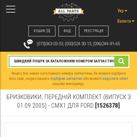
Укр
Валюта
КОШИК [0]
ВХIД
РЕЄСТРАЦІЯ
(073)063-03-53, (050)524-30-13, (096)244‑91‑65
Якщо у Вас немає каталожного номера запчастини, Ви можете підібрати
його самі, скориставшись
підбором запчастин
або можете
надіслати запит
нашому менеджеру.
БРИЗКОВИКИ, ПЕРЕДНІЙ КОМПЛЕКТ (ВИПУСК З
01.09.2005) - CMX1 ДЛЯ FORD
[1526378]