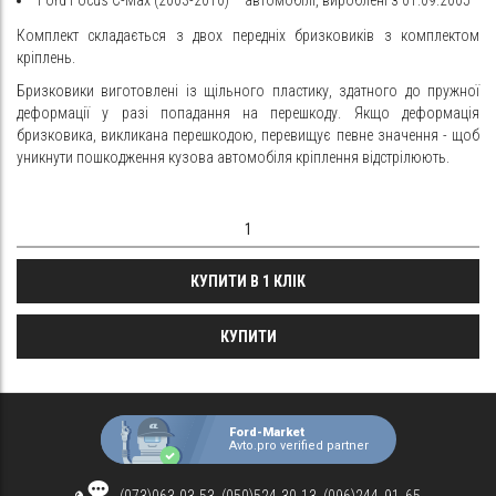
Комплект складається з двох передніх бризковиків з комплектом
кріплень.
Бризковики виготовлені із щільного пластику, здатного до пружної
деформації у разі попадання на перешкоду. Якщо деформація
бризковика, викликана перешкодою, перевищує певне значення - щоб
уникнути пошкодження кузова автомобіля кріплення відстрілюють.
КУПИТИ В 1 КЛІК
КУПИТИ
Ford-Market
Avto.pro verified partner
(073)063-03-53, (050)524-30-13, (096)244‑91‑65