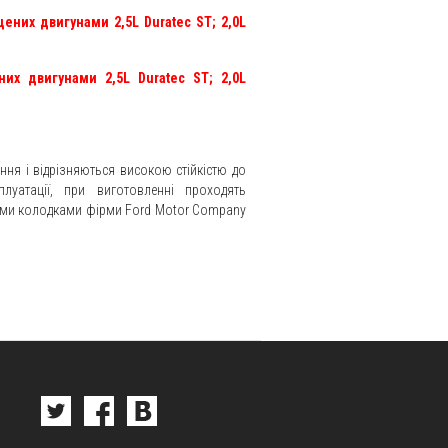
щених двигунами 2,5L Duratec ST;
2,0L
)
них двигунами 2,5L Duratec ST;
2,0L
)
ння і відрізняються високою стійкістю до
луатації, при виготовленні проходять
ними колодками фірми Ford Motor Company