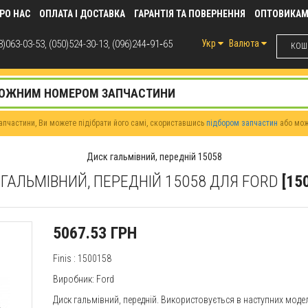
РО НАС
ОПЛАТА І ДОСТАВКА
ГАРАНТІЯ ТА ПОВЕРНЕННЯ
ОПТОВИКА
)063-03-53, (050)524-30-13, (096)244‑91‑65
Укр
Валюта
КОШИ
пчастини, Ви можете підібрати його самі, скориставшись
підбором запчастин
або мо
Диск гальмівний, передній 15058
ГАЛЬМІВНИЙ, ПЕРЕДНІЙ 15058 ДЛЯ FORD
[15
5067.53 ГРН
Finis
: 1500158
Виробник:
Ford
Диск гальмівний, передній. Використовується в наступних мод