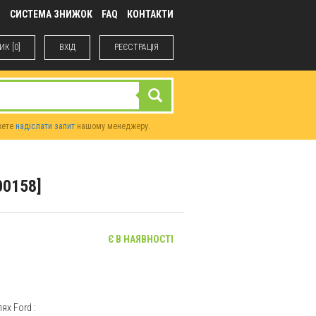
М
СИСТЕМА ЗНИЖОК
FAQ
КОНТАКТИ
К [0]
ВХIД
РЕЄСТРАЦІЯ
жете
надіслати запит
нашому менеджеру.
00158]
Є В НАЯВНОСТІ
елях
Ford
: