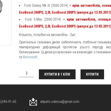
Ford Galaxy Mk III (2006-2014)
– крім
автомобілів, осна
EcoBoost 240PS;
2,0L EcoBoost 200PS (випуск до 13.05.2011
Ford S-Max (2006-2014)
– крім
автомобілів, оснаще
EcoBoost 240PS;
2,0L EcoBoost 200PS (випуск до 13.05.2011
Кількість, потрібне на автомобіль - 2шт.
Оригінальні гальмівні диски забезпечують стабільне гальмува
температурних деформацій протягом усього періоду експ
балансування. Ці диски розраховані на взаємодію з гальмів
та
Motorcraft
.
КУПИТИ В 1 КЛІК
КУПИТИ
96)244‑91‑65
allparts.odessa@gmail.com