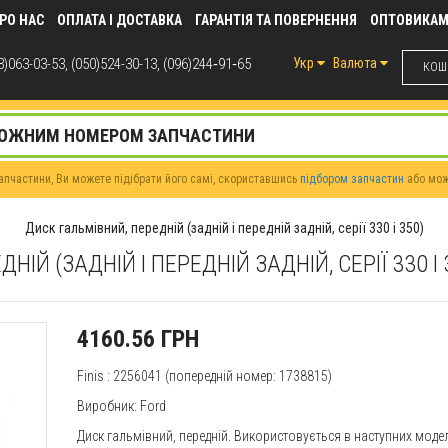
РО НАС
ОПЛАТА І ДОСТАВКА
ГАРАНТІЯ ТА ПОВЕРНЕННЯ
ОПТОВИКА
)063-03-53, (050)524-30-13, (096)244‑91‑65
Укр
Валюта
КОШИ
пчастини, Ви можете підібрати його самі, скориставшись
підбором запчастин
або мо
Диск гальмівний, передній (задній і передній задній, серії 330 і 350)
НІЙ (ЗАДНІЙ І ПЕРЕДНІЙ ЗАДНІЙ, СЕРІЇ 330 І
4160.56 ГРН
Finis
: 2256041 (попередній номер: 1738815)
Виробник:
Ford
Диск гальмівний, передній. Використовується в наступних мод