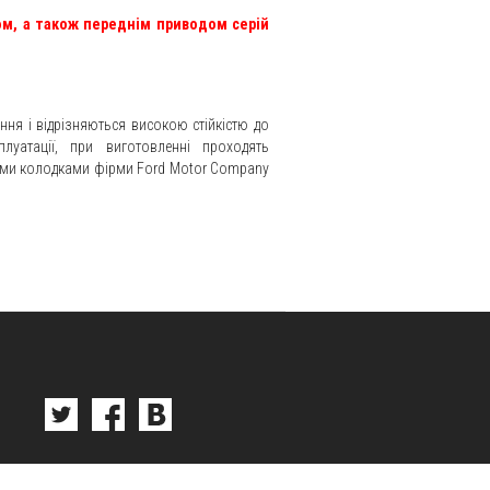
ом, а також переднім приводом серій
ння і відрізняються високою стійкістю до
луатації, при виготовленні проходять
ними колодками фірми Ford Motor Company