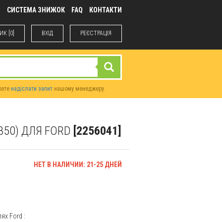
М
СИСТЕМА ЗНИЖОК
FAQ
КОНТАКТИ
К [0]
ВХIД
РЕЄСТРАЦІЯ
жете
надіслати запит
нашому менеджеру.
 350) ДЛЯ FORD
[2256041]
НЕТ В НАЛИЧИИ: 21-25 ДНЕЙ
елях
Ford
: