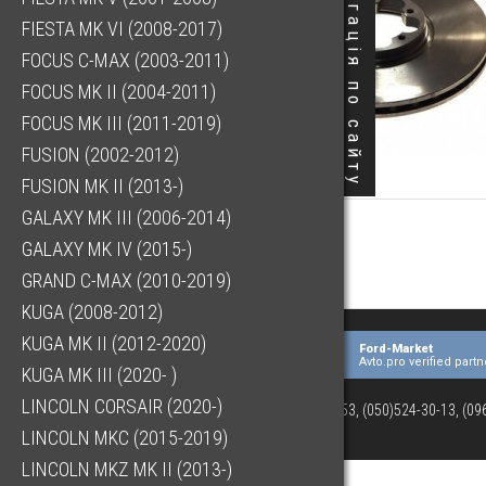
Навігація по сайту
FIESTA MK VI (2008-2017)
FOCUS C-MAX (2003-2011)
FOCUS MK II (2004-2011)
FOCUS MK III (2011-2019)
FUSION (2002-2012)
FUSION MK II (2013-)
GALAXY MK III (2006-2014)
GALAXY MK IV (2015-)
GRAND C-MAX (2010-2019)
KUGA (2008-2012)
KUGA MK II (2012-2020)
Ford-Market
Avto.pro verified partn
KUGA MK III (2020- )
LINCOLN CORSAIR (2020-)
(073)063-03-53, (050)524-30-13, (0
LINCOLN MKC (2015-2019)
LINCOLN MKZ MK II (2013-)