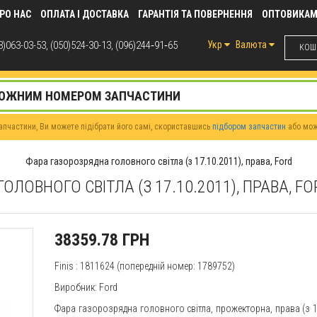
РО НАС
ОПЛАТА І ДОСТАВКА
ГАРАНТІЯ ТА ПОВЕРНЕННЯ
ОПТОВИКА
)063-03-53, (050)524-30-13, (096)244‑91‑65
Укр
Валюта
КОШИ
пчастини, Ви можете підібрати його самі, скориставшись
підбором запчастин
або мо
Фара газорозрядна головного світла (з 17.10.2011), права, Ford
ЛОВНОГО СВІТЛА (З 17.10.2011), ПРАВА, F
38359.78 ГРН
Finis
: 1811624 (попередній номер: 1789752)
Виробник: Ford
Фара газорозрядна головного світла, прожекторна, права (з 1