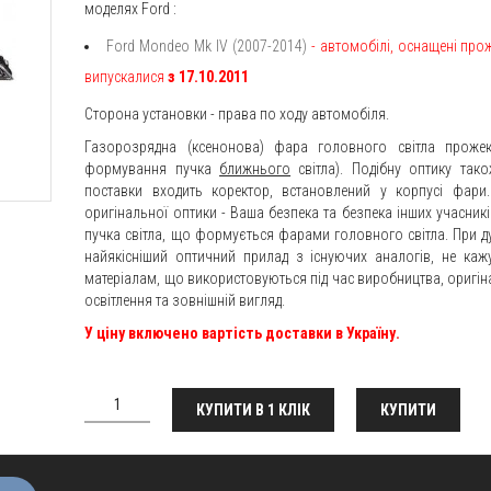
моделях
Ford
:
Ford Mondeo Mk IV (2007-2014)
- автомобілі, оснащені пр
випускалися
з 17.10.2011
Сторона установки - права по ходу автомобіля.
Газорозрядна (ксенонова) фара головного світла прожек
формування пучка
ближнього
світла). Подібну оптику так
поставки входить коректор, встановлений у корпусі фар
оригінальної оптики - Ваша безпека та безпека інших учасникі
пучка світла, що формується фарами головного світла. При дуж
найякісніший оптичний прилад з існуючих аналогів, не ка
матеріалам, що використовуються під час виробництва,
оригін
освітлення та зовнішній вигляд.
У ціну включено вартість доставки в Україну.
КУПИТИ В 1 КЛІК
КУПИТИ