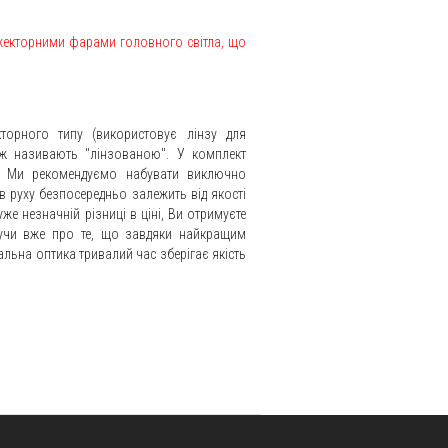
ожекторними фарами головного світла, що
торного типу (використовує лінзу для
ож називають "лінзованою". У комплект
и. Ми рекомендуємо набувати виключно
в руху безпосередньо залежить від якості
е незначній різниці в ціні, Ви отримуєте
жучи вже про те,
що завдяки найкращим
альна оптика тривалий час зберігає якість