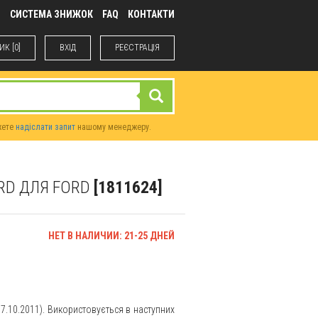
М
СИСТЕМА ЗНИЖОК
FAQ
КОНТАКТИ
К [0]
ВХIД
РЕЄСТРАЦІЯ
жете
надіслати запит
нашому менеджеру.
ORD ДЛЯ FORD
[1811624]
НЕТ В НАЛИЧИИ: 21-25 ДНЕЙ
7.10.2011). Використовується в наступних