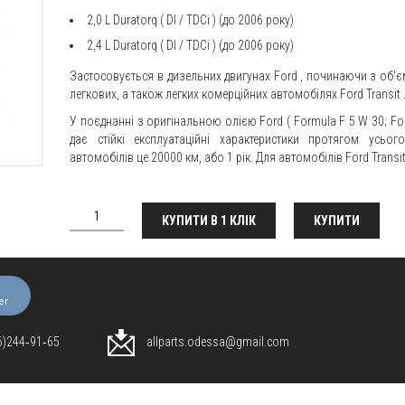
2,0
L
Duratorq
(
DI
/
TDCi
) (до 2006 року)
2,4
L
Duratorq
(
DI
/
TDCi
) (до 2006 року)
Застосовується в дизельних двигунах
Ford
, починаючи з об'є
легкових, а також легких комерційних автомобілях
Ford
Transit
У поєднанні з оригінальною олією
Ford
(
Formula
F
5
W
30;
Fo
дає стійкі експлуатаційні характеристики протягом усьог
автомобілів це 20000 км, або 1 рік. Для автомобілів
Ford
Transi
КУПИТИ В 1 КЛІК
КУПИТИ
er
96)244‑91‑65
allparts.odessa@gmail.com