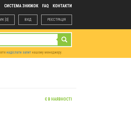
М
СИСТЕМА ЗНИЖОК
FAQ
КОНТАКТИ
К [0]
ВХIД
РЕЄСТРАЦІЯ
жете
надіслати запит
нашому менеджеру.
Є В НАЯВНОСТІ