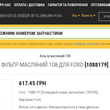
РО НАС
ОПЛАТА І ДОСТАВКА
ГАРАНТІЯ ТА ПОВЕРНЕННЯ
ОПТОВИКА
)063-03-53, (050)524-30-13, (096)244‑91‑65
Укр
Валюта
КОШИ
пчастини, Ви можете підібрати його самі, скориставшись
підбором запчастин
або мо
Фільтр масляний 108
ФІЛЬТР МАСЛЯНИЙ 108 ДЛЯ FORD
[1088179]
617.45 ГРН
Finis
: 1088179
(Попередній номер запчастини 1349745)
Виробник:
Ford
Фільтр олії в двигуні. Використовується у таких двигунах: