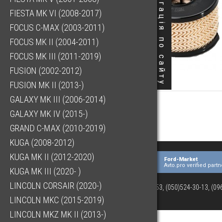
Навігація по сайту
FIESTA MK VI (2008-2017)
FOCUS C-MAX (2003-2011)
FOCUS MK II (2004-2011)
FOCUS MK III (2011-2019)
FUSION (2002-2012)
FUSION MK II (2013-)
GALAXY MK III (2006-2014)
GALAXY MK IV (2015-)
GRAND C-MAX (2010-2019)
KUGA (2008-2012)
KUGA MK II (2012-2020)
Ford-Market
Avto.pro verified partn
KUGA MK III (2020- )
LINCOLN CORSAIR (2020-)
(073)063-03-53, (050)524-30-13, (0
LINCOLN MKC (2015-2019)
LINCOLN MKZ MK II (2013-)