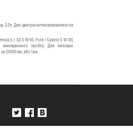
му 2,0л. Дані двигуни встановлювалися на
.
rmula
S
/
SD
5
W
40;
Ford
/
Castrol
5
W
30)
о міжсервісного пробігу. Для легкових
t
це 25000 км, або 1рік.