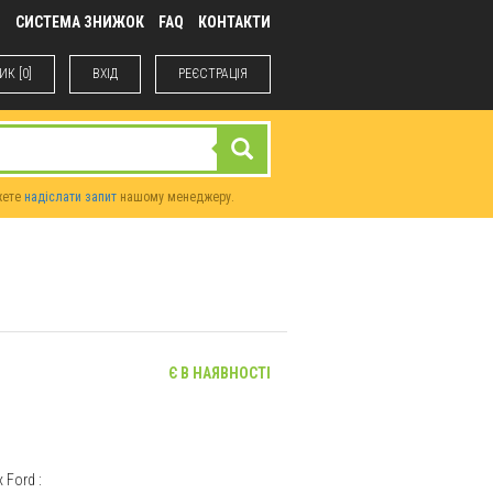
М
СИСТЕМА ЗНИЖОК
FAQ
КОНТАКТИ
К [0]
ВХIД
РЕЄСТРАЦІЯ
жете
надіслати запит
нашому менеджеру.
Є В НАЯВНОСТІ
ях
Ford
: