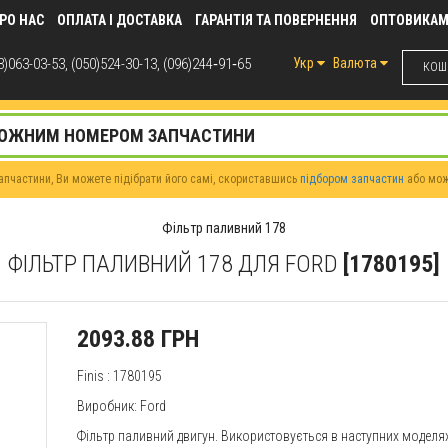
РО НАС
ОПЛАТА І ДОСТАВКА
ГАРАНТІЯ ТА ПОВЕРНЕННЯ
ОПТОВИКА
)063-03-53, (050)524-30-13, (096)244‑91‑65
Укр
Валюта
КОШИ
пчастини, Ви можете підібрати його самі, скориставшись
підбором запчастин
або мо
Фільтр паливний 178
ФІЛЬТР ПАЛИВНИЙ 178 ДЛЯ FORD
[1780195]
2093.88 ГРН
Finis
: 1780195
Виробник:
Ford
Фільтр паливний двигун. Використовується в наступних модел