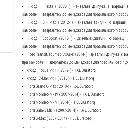
Форд
Fiesta
(
2008- ) - дизельні двигуни, є варіації
замовленні звертайтесь до менеджера для правильного підбор
Форд
B
-
Max
(
2012- ) - дизельні двигуни, є варіаці
замовленні звертайтесь до менеджера для правильного підбор
Форд
EcoSport
(2013- ) - дизельні двигуни, є варіаці
замовленні звертайтесь до менеджера для правильного підбор
Ford Transit/Tourneo Courier (2014- ) - дизельні двигуни, є
при замовленні звертайтесь до менеджера для правильного пі
Форд
Focus Mk III
(
2012- ) - 1,6L Duratorq
Форд
C-Max Mk II
(
2010-) - 1,6L Duratorq
Ford
Grand
C-Max
(
2010-) - 1,6L Duratorq
Ford
Mondeo Mk IV
(
2007-2014) - 1,6 L Duratorq
Ford
Mondeo Mk V
(
2014-) - 1,6L Duratorq
Ford
Galaxy Mk III
(
2007-2014) - 1,6 L Duratorq
Ford
S-Max
(
2007-2014) - 1,6L Duratorq