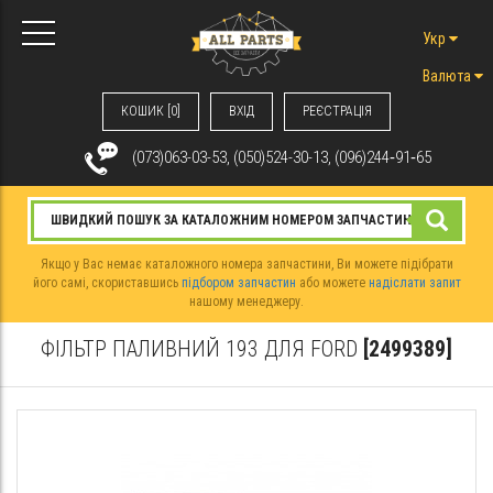
Укр
Валюта
КОШИК [0]
ВХIД
РЕЄСТРАЦІЯ
(073)063-03-53, (050)524-30-13, (096)244‑91‑65
Якщо у Вас немає каталожного номера запчастини, Ви можете підібрати
його самі, скориставшись
підбором запчастин
або можете
надіслати запит
нашому менеджеру.
ФІЛЬТР ПАЛИВНИЙ 193 ДЛЯ FORD
[2499389]