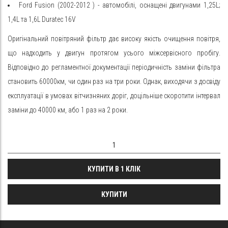
Ford
Fusion
(2002-2012
) - автомобілі, оснащені двигунами 1,25L;
1,4L та 1,6L Duratec 16V
Оригінальний повітряний фільтр дає високу якість очищення повітря,
що надходить у двигун протягом усього міжсервісного пробігу.
Відповідно до регламентної документації періодичність заміни фільтра
становить 60000км, чи один раз на три роки. Однак, виходячи з досвіду
експлуатації в умовах вітчизняних доріг, доцільніше скоротити інтервал
заміни до 40000 км, або 1 раз на 2 роки.
КУПИТИ В 1 КЛІК
КУПИТИ