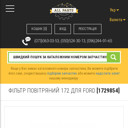
Укр
Валюта
КОШИК [0]
ВХIД
РЕЄСТРАЦІЯ
(073)063-03-53, (050)524-30-13, (096)244‑91‑65
Якщо у Вас немає каталожного номера запчастини, Ви можете підібрати
його самі, скориставшись
підбором запчастин
або можете
надіслати запит
нашому менеджеру.
ФІЛЬТР ПОВІТРЯНИЙ 172 ДЛЯ FORD
[1729854]