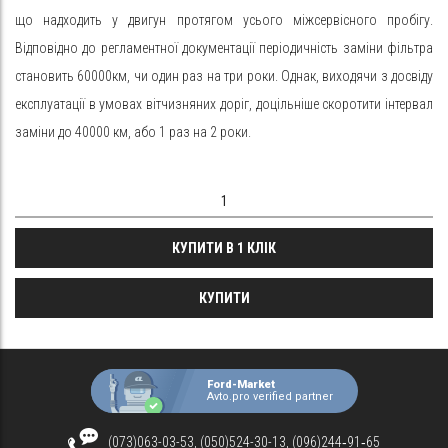
що надходить у двигун протягом усього міжсервісного пробігу.
Відповідно до регламентної документації періодичність заміни фільтра
становить 60000км, чи один раз на три роки. Однак, виходячи з досвіду
експлуатації в умовах вітчизняних доріг, доцільніше скоротити інтервал
заміни до 40000 км, або 1 раз на 2 роки.
КУПИТИ В 1 КЛІК
КУПИТИ
Ford-Market
Avto.pro verified partner
(073)063-03-53, (050)524-30-13, (096)244‑91‑65