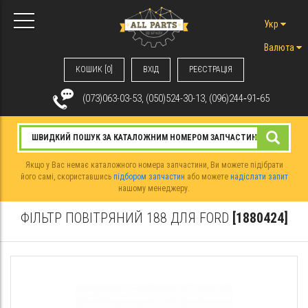
Укр
Валюта
КОШИК [0]
ВХIД
РЕЄСТРАЦІЯ
(073)063-03-53, (050)524-30-13, (096)244‑91‑65
Якщо у Вас немає каталожного номера запчастини, Ви можете підібрати
його самі, скориставшись
підбором запчастин
або можете
надіслати запит
нашому менеджеру.
ФІЛЬТР ПОВІТРЯНИЙ 188 ДЛЯ FORD
[1880424]