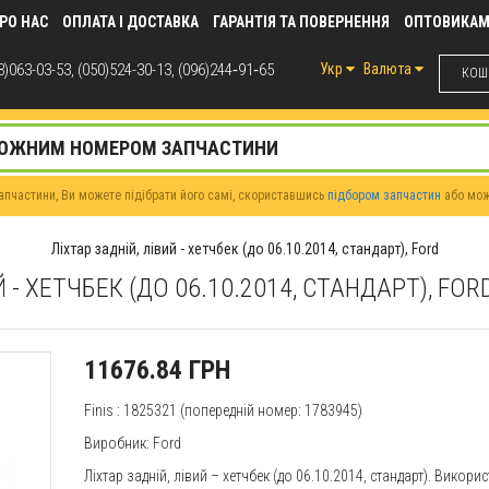
РО НАС
ОПЛАТА І ДОСТАВКА
ГАРАНТІЯ ТА ПОВЕРНЕННЯ
ОПТОВИКА
)063-03-53, (050)524-30-13, (096)244‑91‑65
Укр
Валюта
КОШИ
пчастини, Ви можете підібрати його самі, скориставшись
підбором запчастин
або мо
Ліхтар задній, лівий - хетчбек (до 06.10.2014, стандарт), Ford
Й - ХЕТЧБЕК (ДО 06.10.2014, СТАНДАРТ), FO
11676.84 ГРН
Finis
: 1825321 (попередній номер: 1783945)
Виробник: Ford
Ліхтар задній, лівий – хетчбек (до 06.10.2014, стандарт). Вико