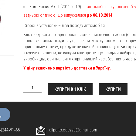
Ford Focus Mk III (2011-2019)
- автомобілі в кузові хетчбе
задньою оптикою, що випускалися
до 06.10.2014
Сторона установки – ліва по ходу автомобіля.
Блок заднього ліхтаря поставляється виключно в зборі (блок 
поставки також входить ущільнення між кузовом та ліхтар
оригінальну оптику, при дуже незначній різниці в ціні, Ви отр
існуючих аналогів, не кажучи вже про те, що завдяки найкра
виробництві, оригінальні ліхтарі тривалий час зберігають якість
У ціну включено вартість доставки в Україну.
КУПИТИ В 1 КЛІК
КУПИТИ
er
96)244‑91‑65
allparts.odessa@gmail.com