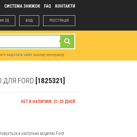
М
СИСТЕМА ЗНИЖОК
FAQ
КОНТАКТИ
К [0]
ВХIД
РЕЄСТРАЦІЯ
жете
надіслати запит
нашому менеджеру.
RD ДЛЯ FORD
[1825321]
НЕТ В НАЛИЧИИ: 21-25 ДНЕЙ
ристовується в наступних моделях
Ford
: