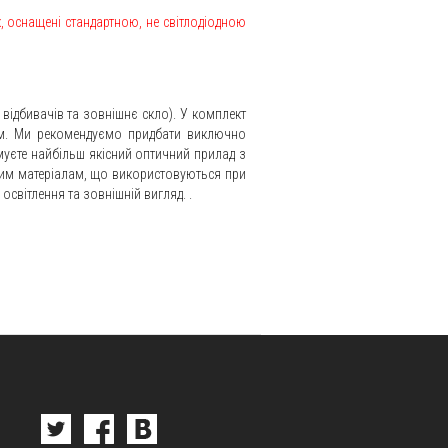
к, оснащені стандартною, не світлодіодною
відбивачів та зовнішнє скло). У комплект
ем. Ми рекомендуємо придбати виключно
имуєте найбільш якісний оптичний прилад з
щим матеріалам, що використовуються при
 освітлення та зовнішній вигляд. .