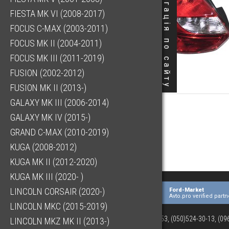
Навігація по сайту
FIESTA MK VI (2008-2017)
FOCUS C-MAX (2003-2011)
FOCUS MK II (2004-2011)
FOCUS MK III (2011-2019)
FUSION (2002-2012)
FUSION MK II (2013-)
GALAXY MK III (2006-2014)
GALAXY MK IV (2015-)
GRAND C-MAX (2010-2019)
KUGA (2008-2012)
KUGA MK II (2012-2020)
KUGA MK III (2020- )
LINCOLN CORSAIR (2020-)
Ford-Market
Avto.pro verified partn
LINCOLN MKC (2015-2019)
(073)063-03-53, (050)524-30-13, (0
LINCOLN MKZ MK II (2013-)