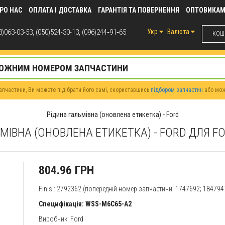
РО НАС
ОПЛАТА І ДОСТАВКА
ГАРАНТІЯ ТА ПОВЕРНЕННЯ
ОПТОВИКА
)063-03-53, (050)524-30-13, (096)244‑91‑65
Укр
Валюта
КОШИ
пчастини, Ви можете підібрати його самі, скориставшись
підбором запчастин
або мо
Рідина гальмівна (оновлена етикетка) - Ford
МІВНА (ОНОВЛЕНА ЕТИКЕТКА) - FORD ДЛЯ F
804.96 ГРН
Finis
: 2792362 (попередній номер запчастини: 1747692; 184794
Специфікація: WSS-M6C65-A2
Виробник:
Ford