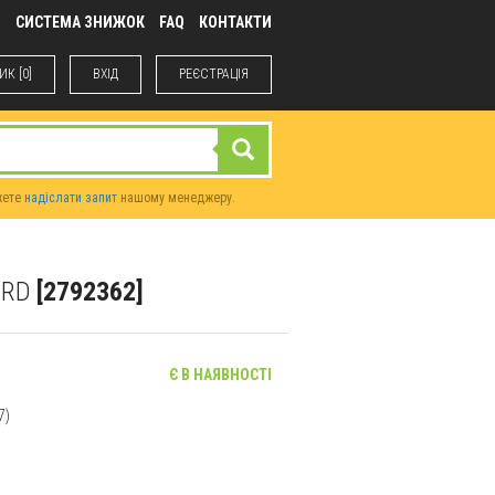
М
СИСТЕМА ЗНИЖОК
FAQ
КОНТАКТИ
К [0]
ВХIД
РЕЄСТРАЦІЯ
жете
надіслати запит
нашому менеджеру.
ORD
[2792362]
Є В НАЯВНОСТІ
7)