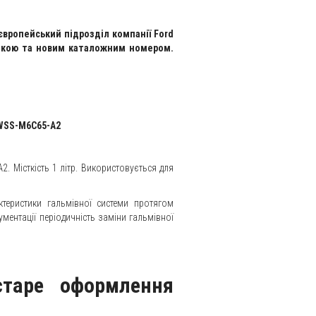
 європейський підрозділ компанії Ford
еткою та новим каталожним номером.
 WSS-M6C65-A2
2. Місткість 1 літр. Використовується для
ктеристики гальмівної системи протягом
ументації періодичність заміни гальмівної
старе оформлення