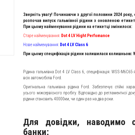
Зверніть увагу! Починаючи з другої половини 2024 року,
розпочав випуск гальмівної рідини з оновленою етик
При цьому найменування рідини на етикетці змінилося:
Старе найменування:
Dot 4 LV Hight Perfomance
Нове найменування:
Dot 4 LV Class 6
При цьому специфікація рідини залишилася колишньою:
Рідина гальмівна Dot 4 LV Class 6, специфікація: WSS-M6C65-A
всіх автомобілів Ford.
Оригінальна гальмівна рідина Ford. Забезпечує стійкі хара
усього міжсервісного пробігу. Відповідно до регламентної док
рідини становить 40000км, чи один раз на два роки.
Для довідки, наводимо 
банки: