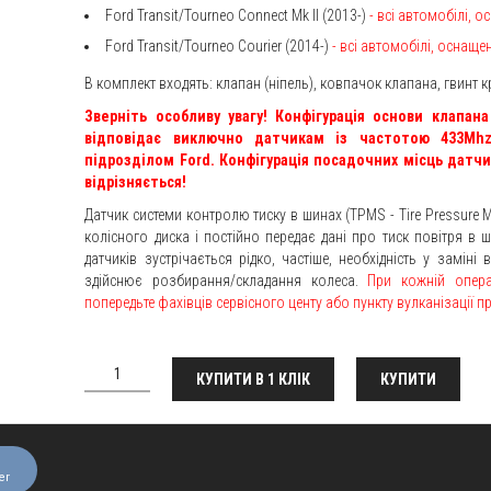
Ford Transit/Tourneo Connect Mk II (2013-)
- всі автомобілі, 
Ford Transit/Tourneo Courier (2014-)
- всі автомобілі, оснащ
В комплект входять: клапан (ніпель), ковпачок клапана, гвинт к
Зверніть особливу увагу! Конфігурація основи клапан
відповідає виключно датчикам із частотою 433Mhz
підрозділом Ford. Конфігурація посадочних місць датчик
відрізняється!
Датчик системи контролю тиску в шинах (TPMS - Tire Pressure M
колісного диска і постійно передає дані про тиск повітря в 
датчиків зустрічається рідко, частіше, необхідність у заміні
здійснює розбирання/складання колеса.
При кожній опера
попередьте фахівців сервісного центу або пункту вулканізації п
КУПИТИ В 1 КЛІК
КУПИТИ
er