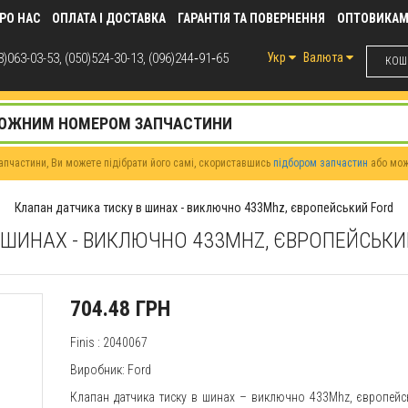
РО НАС
ОПЛАТА І ДОСТАВКА
ГАРАНТІЯ ТА ПОВЕРНЕННЯ
ОПТОВИКА
)063-03-53, (050)524-30-13, (096)244‑91‑65
Укр
Валюта
КОШИ
пчастини, Ви можете підібрати його самі, скориставшись
підбором запчастин
або мо
Клапан датчика тиску в шинах - виключно 433Mhz, європейський Ford
 ШИНАХ - ВИКЛЮЧНО 433MHZ, ЄВРОПЕЙСЬКИ
704.48 ГРН
Finis
: 2040067
Виробник: Ford
Клапан датчика тиску в шинах – виключно 433Mhz, європейсь