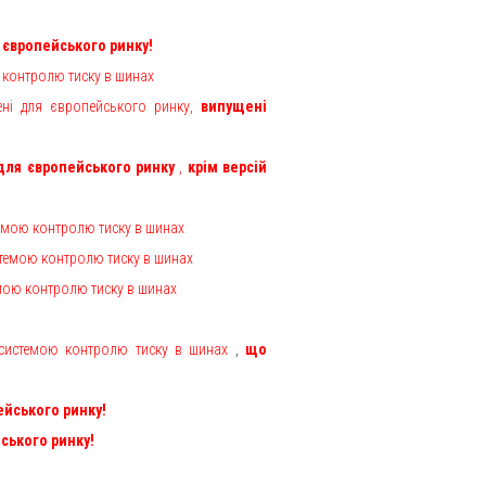
я європейського ринку!
ю контролю тиску в шинах
лені для європейського ринку,
випущені
 для європейського ринку
,
крім версій
темою контролю тиску в шинах
стемою контролю тиску в шинах
емою контролю тиску в шинах
і системою контролю тиску в шинах
,
що
ейського ринку!
ського ринку!