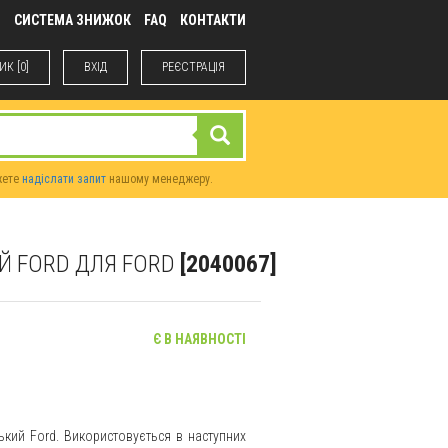
М
СИСТЕМА ЗНИЖОК
FAQ
КОНТАКТИ
К [0]
ВХIД
РЕЄСТРАЦІЯ
жете
надіслати запит
нашому менеджеру.
Й FORD ДЛЯ FORD
[2040067]
Є В НАЯВНОСТІ
кий Ford. Використовується в наступних