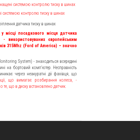
оснащені системою контролю тиску в шинах
ені системою контролю тиску в шинах
ріплення датчика тиску в шинах
а у місці посадкового місця датчика
 - використовуваних європейським
ів 315Mhz (Ford of America) – значно
onitoring System) - знаходиться всередині
шині на бортовий комп'ютер. Несправність
 виникає через неакуратні дії фахівця, що
ції, що вимагає розбирання колеса, -
ро те, що в диску встановлено датчик.