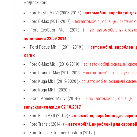
моделях
Ford
:
Ford Fiesta Mk VI (2008-2017
)
- автомобілі, вироблені дл
Ford B-Max (2012-2017)
– всі автомобілі, оснащені системо
Ford EcoSport Mk II (2013- )
- всі автомобілі, виготов
починаючи 22.09.2014
Ford Focus Mk III (2011-2019
)
- автомобілі, вироблені
ST/RS
Ford C-Max Mk II (2010-2019)
– всі автомобілі, оснащені сис
Ford Grand C-Max (2010-2019)
–
всі автомобілі, оснащені си
Ford Kuga Mk II (2012-2020
)
-
всі автомобілі, оснащені сист
Ford Kuga Mk III (2020-)
Ford Mondeo Mk V (2014-)
-
всі автомобілі, оснащен
випускалися аж до 02.10.2017
Ford Edge Mk II (2015-)
- автомобілі, вироблені для європ
Ford Transit (2014-
)
– автомобілі, вироблені для європей
Ford Transit / Tourneo Custom (2012-)