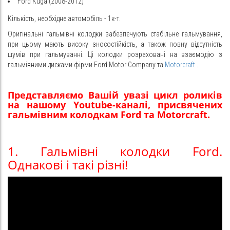
Ford Kuga (2008-2012)
Кількість, необхідне автомобіль - 1к-т.
Оригінальні гальмівні колодки забезпечують стабільне гальмування,
при цьому мають високу зносостійкість, а також повну відсутність
шумів при гальмуванні. Ці колодки розраховані на взаємодію з
гальмівними дисками фірми Ford Motor Company та
Motorcraft
.
Представляємо Вашій увазі цикл роликів
на нашому Youtube-каналі, присвячених
гальмівним колодкам Ford та Motorcraft.
1. Гальмівні колодки Ford.
Однакові і такі різні!