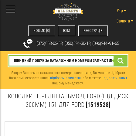
Укр
Валюта
КОШИК [0]
ВХIД
РЕЄСТРАЦІЯ
(073)063-03-53, (050)524-30-13, (096)244‑91‑65
Якщо у Вас немає каталожного номера запчастини, Ви можете підібрати
його самі, скориставшись
підбором запчастин
або можете
надіслати запит
нашому менеджеру.
КОЛОДКИ ПЕРЕДНІ ГАЛЬМОВІ, FORD (ПІД ДИСК
300ММ) 151 ДЛЯ FORD
[1519528]