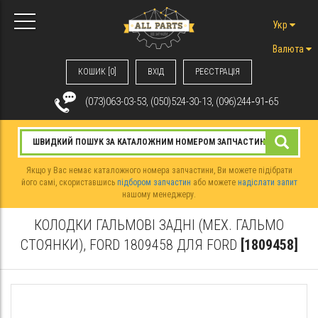
Укр
Валюта
КОШИК [0]
ВХIД
РЕЄСТРАЦІЯ
(073)063-03-53, (050)524-30-13, (096)244‑91‑65
Якщо у Вас немає каталожного номера запчастини, Ви можете підібрати
його самі, скориставшись
підбором запчастин
або можете
надіслати запит
нашому менеджеру.
КОЛОДКИ ГАЛЬМОВІ ЗАДНІ (МЕХ. ГАЛЬМО
СТОЯНКИ), FORD 1809458 ДЛЯ FORD
[1809458]