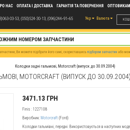
РО НАС
ОПЛАТА І ДОСТАВКА
ГАРАНТІЯ ТА ПОВЕРНЕННЯ
ОПТОВИКА
)063-03-53, (050)524-30-13, (096)244‑91‑65
Укр
Валюта
КОШИ
пчастини, Ви можете підібрати його самі, скориставшись
підбором запчастин
або мо
Колодки задні гальмові, Motorcraft (випуск до 30.09.2004)
ЬМОВІ, MOTORCRAFT (ВИПУСК ДО 30.09.2004
3471.13 ГРН
Finis
: 1227108
Виробник:
Motorcraft
(Ford)
Колодки гальмівні, передні. Використовується в наступних мод