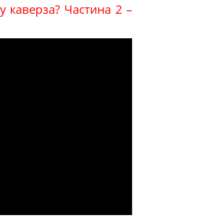
му каверза? Частина 2 –