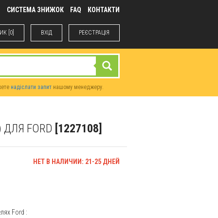
М
СИСТЕМА ЗНИЖОК
FAQ
КОНТАКТИ
К [0]
ВХIД
РЕЄСТРАЦІЯ
жете
надіслати запит
нашому менеджеру.
) ДЛЯ FORD
[1227108]
НЕТ В НАЛИЧИИ: 21-25 ДНЕЙ
елях
Ford
: