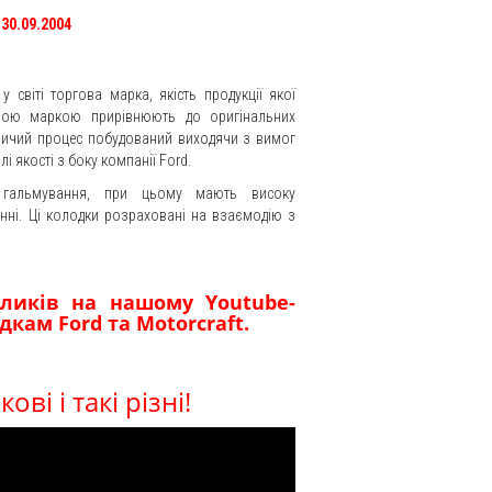
30.09.2004
світі торгова марка, якість продукції якої
овою маркою прирівнюють до оригінальних
обничий процес побудований виходячи з вимог
і якості з боку компанії Ford.
не гальмування, при цьому мають високу
анні. Ці колодки розраховані на взаємодію з
.
ликів на нашому Youtube-
кам Ford та Motorcraft.
ві і такі різні!