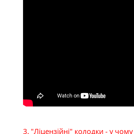
3. "Ліцензійні" колодки - у чому