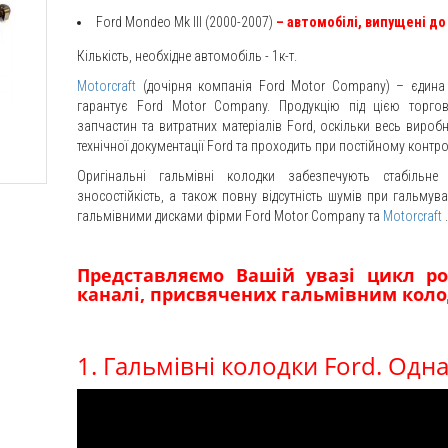
Ford Mondeo Mk III (2000-2007)
– автомобілі, випущені до 
Кількість, необхідне автомобіль - 1к-т.
Motorcraft
(дочірня компанія Ford Motor Company) – єдина у 
гарантує Ford Motor Company. Продукцію під цією торг
запчастин та витратних матеріалів Ford, оскільки весь вир
технічної документації Ford та проходить при постійному контрол
Оригінальні гальмівні колодки забезпечують стабіль
зносостійкість, а також повну відсутність шумів при гальмув
гальмівними дисками фірми Ford Motor Company та
Motorcraft
Представляємо Вашій увазі цикл ро
каналі, присвячених гальмівним колод
1. Гальмівні колодки Ford. Однако