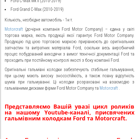
Ford C-Max Mk II (2010-2019)
Ford Grand C-Max (2010-2019)
Кількість, необхідне автомобіль - 1к-т.
Motorcraft
(дочірня компанія Ford Motor Company) – єдина у світі
торгова марка, якість продукції якої гарантує Ford Motor Company.
Продукцію під цією торговою маркою прирівнюють до оригінальних
запчастин та витратних матеріалів Ford, оскільки весь виробничий
процес побудований виходячи з вимог технічної документації Ford та
проходить при постійному контролі якості з боку компанії Ford.
Оригінальні гальмівні колодки забезпечують стабільне гальмування,
при цьому мають високу зносостійкість, а також повну відсутність
шумів при гальмуванні. Ці колодки розраховані на взаємодію з
гальмівними дисками фірми Ford Motor Company та
Motorcraft
.
Представляємо Вашій увазі цикл роликів
на нашому Youtube-каналі, присвячених
гальмівним колодкам Ford та Motorcraft.