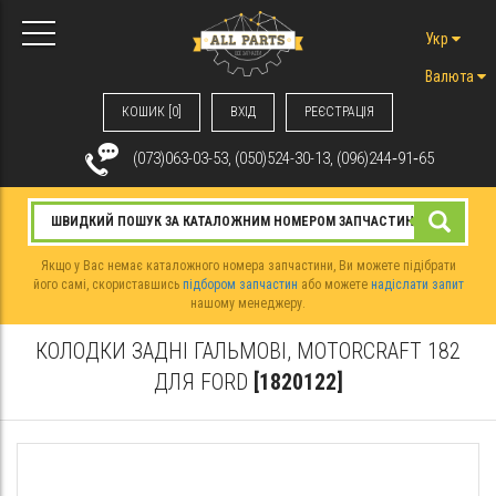
Укр
Валюта
КОШИК [0]
ВХIД
РЕЄСТРАЦІЯ
(073)063-03-53, (050)524-30-13, (096)244‑91‑65
Якщо у Вас немає каталожного номера запчастини, Ви можете підібрати
його самі, скориставшись
підбором запчастин
або можете
надіслати запит
нашому менеджеру.
КОЛОДКИ ЗАДНІ ГАЛЬМОВІ, MOTORCRAFT 182
ДЛЯ FORD
[1820122]