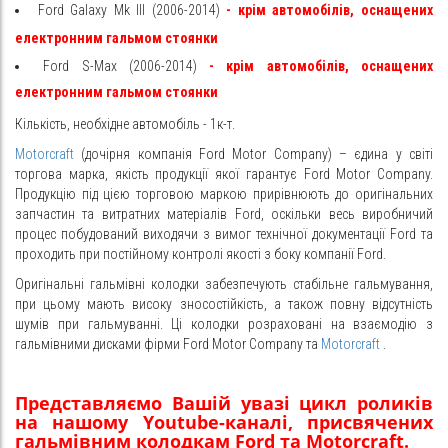
Ford Galaxy Mk III (2006-2014)
- крім автомобілів, оснащених
електронним гальмом стоянки
Ford S-Max (2006-2014)
- крім автомобілів, оснащених
електронним гальмом стоянки
Кількість, необхідне автомобіль - 1к-т.
Motorcraft
(дочірня компанія Ford Motor Company) – єдина у світі
торгова марка, якість продукції якої гарантує Ford Motor Company.
Продукцію під цією торговою маркою прирівнюють до оригінальних
запчастин та витратних матеріалів Ford, оскільки весь виробничий
процес побудований виходячи з вимог технічної документації Ford та
проходить при постійному контролі якості з боку компанії Ford.
Оригінальні гальмівні колодки забезпечують стабільне гальмування,
при цьому мають високу зносостійкість, а також повну відсутність
шумів при гальмуванні. Ці колодки розраховані на взаємодію з
гальмівними дисками фірми Ford Motor Company та
Motorcraft
.
Представляємо Вашій увазі цикл роликів
на нашому Youtube-каналі, присвячених
гальмівним колодкам Ford та Motorcraft.