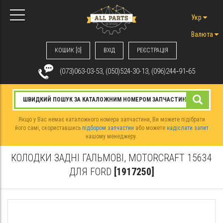
Укр
Валюта
КОШИК [0]
ВХIД
РЕЄСТРАЦІЯ
(073)063-03-53, (050)524-30-13, (096)244‑91‑65
Якщо у Вас немає каталожного номера запчастини, Ви можете підібрати
його самі, скориставшись
підбором запчастин
або можете
надіслати запит
нашому менеджеру.
КОЛОДКИ ЗАДНІ ГАЛЬМОВІ, MOTORCRAFT 15634
ДЛЯ FORD
[1917250]