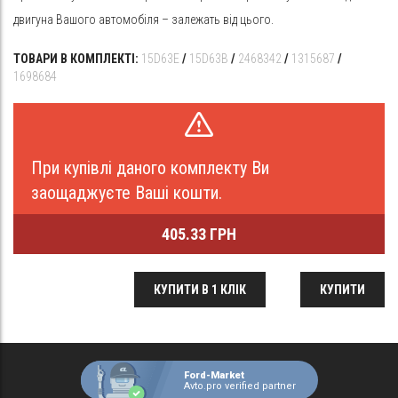
двигуна Вашого автомобіля – залежать від цього.
ТОВАРИ В КОМПЛЕКТІ:
15D63E
/
15D63B
/
2468342
/
1315687
/
1698684
При купівлі даного комплекту Ви
заощаджуєте Ваші кошти.
405.33 ГРН
КУПИТИ В 1 КЛІК
КУПИТИ
Ford-Market
Avto.pro verified partner