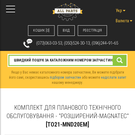
Укр
Валюта
КОШИК [0]
ВХIД
РЕЄСТРАЦІЯ
(073)063-03-53, (050)524-30-13, (096)244‑91‑65
Якщо у Вас немає каталожного номера запчастини, Ви можете підібрати
його самі, скориставшись
підбором запчастин
або можете
надіслати запит
нашому менеджеру.
КОМПЛЕКТ ДЛЯ ПЛАНОВОГО ТЕХНІЧНОГО
ОБСЛУГОВУВАННЯ - "РОЗШИРЕНИЙ-MAGNATEC"
[TO21-MND20EM]