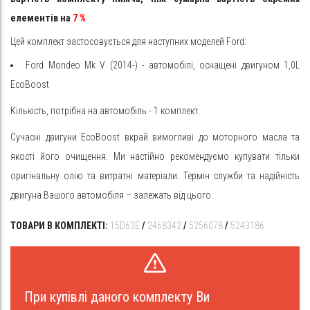
елементів на
7
%
Цей комплект застосовується для наступних моделей Ford:
Ford Mondeo Mk V (2014-) - автомобілі, оснащені двигуном 1,0L
EcoBoost
Кількість, потрібна на автомобіль - 1 комплект.
Сучасні двигуни EcoBoost вкрай вимогливі до моторного масла та
якості його очищення. Ми настійно рекомендуємо купувати тільки
оригінальну олію та витратні матеріали. Термін служби та надійність
двигуна Вашого автомобіля – залежать від цього.
ТОВАРИ В КОМПЛЕКТІ:
15D63E
/
2468342
/
5256078
/
5243186
При купівлі даного комплекту Ви