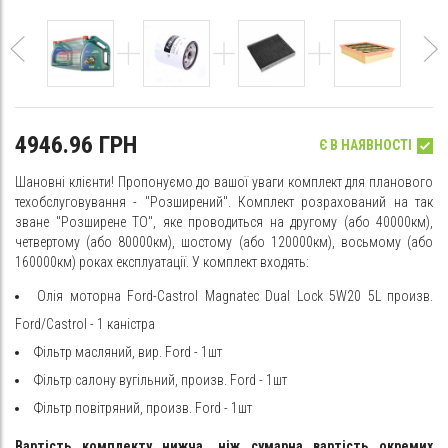
4946.96 ГРН
Є В НАЯВНОСТІ
Шановні клієнти! Пропонуємо до вашої уваги комплект для планового
техобслуговування - "Розширений". Комплект розрахований на так
зване "Розширене ТО", яке проводиться на другому (або 40000км),
четвертому (або 80000км), шостому (або 120000км), восьмому (або
160000км) роках експлуатації. У комплект входять:
Олія моторна Ford-Castrol Magnatec Dual Lock 5W20 5L произв.
Ford/Castrol - 1 каністра
Фільтр масляний, вир. Ford - 1шт
Фільтр салону вугільний, произв. Ford - 1шт
Фільтр повітряний, произв. Ford - 1шт
Вартість комплекту нижча, ніж сумарна вартість окремих