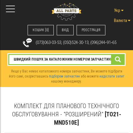
Укр
Валюта
КОШИК [0]
ВХIД
РЕЄСТРАЦІЯ
(073)063-03-53, (050)524-30-13, (096)244‑91‑65
Якщо у Вас немає каталожного номера запчастини, Ви можете підібрати
його самі, скориставшись
підбором запчастин
або можете
надіслати запит
нашому менеджеру.
КОМПЛЕКТ ДЛЯ ПЛАНОВОГО ТЕХНІЧНОГО
ОБСЛУГОВУВАННЯ - "РОЗШИРЕНИЙ"
[TO21-
MND510E]