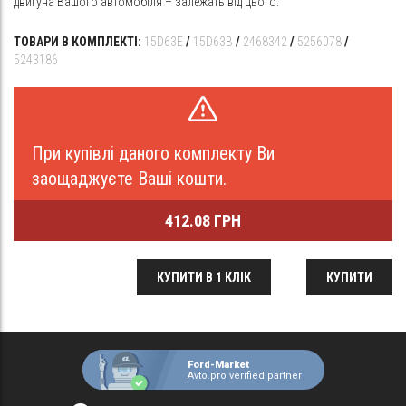
двигуна Вашого автомобіля – залежать від цього.
ТОВАРИ В КОМПЛЕКТІ:
15D63E
/
15D63B
/
2468342
/
5256078
/
5243186
При купівлі даного комплекту Ви
заощаджуєте Ваші кошти.
412.08 ГРН
КУПИТИ В 1 КЛІК
КУПИТИ
Ford-Market
Avto.pro verified partner