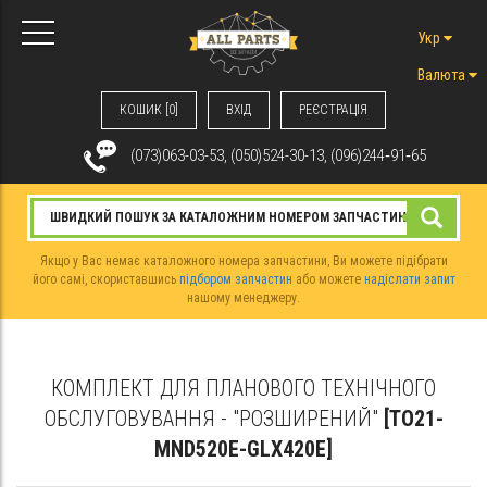
Укр
Валюта
КОШИК [0]
ВХIД
РЕЄСТРАЦІЯ
(073)063-03-53, (050)524-30-13, (096)244‑91‑65
Якщо у Вас немає каталожного номера запчастини, Ви можете підібрати
його самі, скориставшись
підбором запчастин
або можете
надіслати запит
нашому менеджеру.
КОМПЛЕКТ ДЛЯ ПЛАНОВОГО ТЕХНІЧНОГО
ОБСЛУГОВУВАННЯ - "РОЗШИРЕНИЙ"
[TO21-
MND520E-GLX420E]