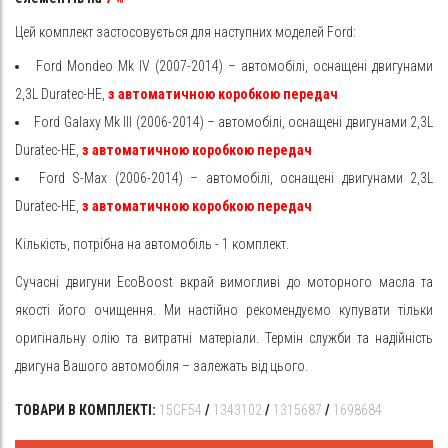
Цей комплект застосовується для наступних моделей Ford:
Ford Mondeo Mk IV (2007-2014) – автомобілі, оснащені двигунами
2,3L Duratec-HE,
з
автоматичною коробкою передач
Ford Galaxy Mk III (2006-2014) – автомобілі, оснащені двигунами 2,3L
Duratec-HE,
з
автоматичною коробкою передач
Ford S-Max (2006-2014) – автомобілі, оснащені двигунами 2,3L
Duratec-HE,
з
автоматичною коробкою передач
Кількість, потрібна на автомобіль - 1 комплект.
Сучасні двигуни EcoBoost вкрай вимогливі до моторного масла та
якості його очищення. Ми настійно рекомендуємо купувати тільки
оригінальну олію та витратні матеріали. Термін служби та надійність
двигуна Вашого автомобіля – залежать від цього.
ТОВАРИ В КОМПЛЕКТІ:
15CF54
/
1343102
/
1315687
/
1698684