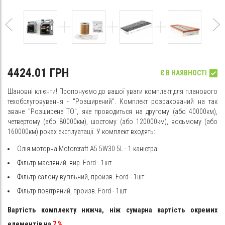
4424.01 ГРН
Є В НАЯВНОСТІ
Шановні клієнти! Пропонуємо до вашої уваги комплект для планового
техобслуговування - "Розширений". Комплект розрахований на так
зване "Розширене ТО", яке проводиться на другому (або 40000км),
четвертому (або 80000км), шостому (або 120000км), восьмому (або
160000км) роках експлуатації. У комплект входять:
Олія моторна Motorcraft A5 5W30 5L - 1 каністра
Фільтр масляний, вир. Ford - 1шт
Фільтр салону вугільний, произв. Ford - 1шт
Фільтр повітряний, произв. Ford - 1шт
Вартість комплекту нижча, ніж сумарна вартість окремих
елементів на
7
%