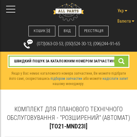
Укр
Валюта
КОШИК [0]
ВХIД
РЕЄСТРАЦІЯ
(073)063-03-53, (050)524-30-13, (096)244‑91‑65
Якщо у Вас немає каталожного номера запчастини, Ви можете підібрати
його самі, скориставшись
підбором запчастин
або можете
надіслати запит
нашому менеджеру.
КОМПЛЕКТ ДЛЯ ПЛАНОВОГО ТЕХНІЧНОГО
ОБСЛУГОВУВАННЯ - "РОЗШИРЕНИЙ" (АВТОМАТ)
[TO21-MND23I]