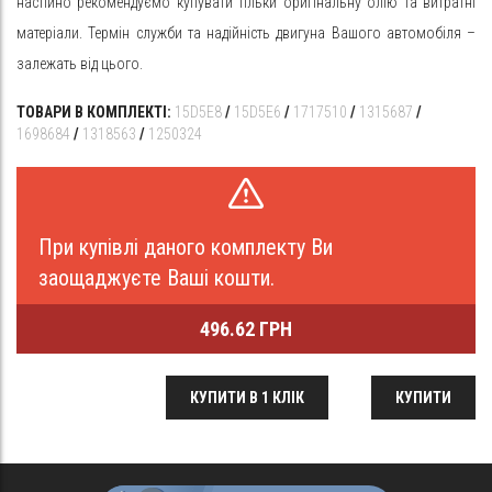
настійно рекомендуємо купувати тільки оригінальну олію та витратні
матеріали. Термін служби та надійність двигуна Вашого автомобіля –
залежать від цього.
ТОВАРИ В КОМПЛЕКТІ:
15D5E8
/
15D5E6
/
1717510
/
1315687
/
1698684
/
1318563
/
1250324
При купівлі даного комплекту Ви
заощаджуєте Ваші кошти.
496.62 ГРН
КУПИТИ В 1 КЛІК
КУПИТИ