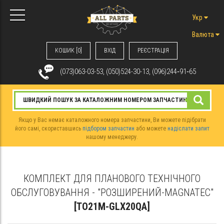
Укр
Валюта
КОШИК [0]
ВХIД
РЕЄСТРАЦІЯ
(073)063-03-53, (050)524-30-13, (096)244‑91‑65
Якщо у Вас немає каталожного номера запчастини, Ви можете підібрати
його самі, скориставшись
підбором запчастин
або можете
надіслати запит
нашому менеджеру.
КОМПЛЕКТ ДЛЯ ПЛАНОВОГО ТЕХНІЧНОГО
ОБСЛУГОВУВАННЯ - "РОЗШИРЕНИЙ-MAGNATEC"
[TO21M-GLX20QA]