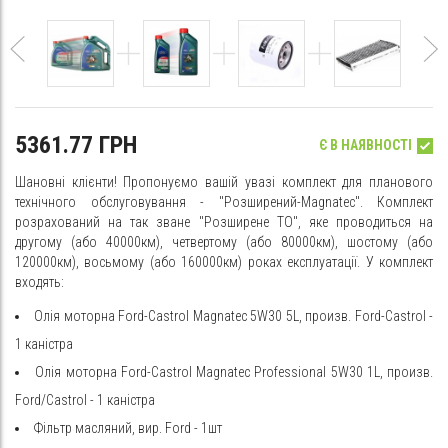
5361.77 ГРН
Є В НАЯВНОСТІ
Шановні клієнти! Пропонуємо вашій увазі комплект для планового
технічного обслуговування - "Розширений-Magnatec". Комплект
розрахований на так зване "Розширене ТО", яке проводиться на
другому (або 40000км), четвертому (або 80000км), шостому (або
120000км), восьмому (або 160000км) роках експлуатації. У комплект
входять:
Олія моторна Ford-Castrol Magnatec 5W30 5L, произв. Ford-Castrol -
1 каністра
Олія моторна Ford-Castrol Magnatec Professional 5W30 1L, произв.
Ford/Castrol - 1 каністра
Фільтр масляний, вир. Ford - 1шт