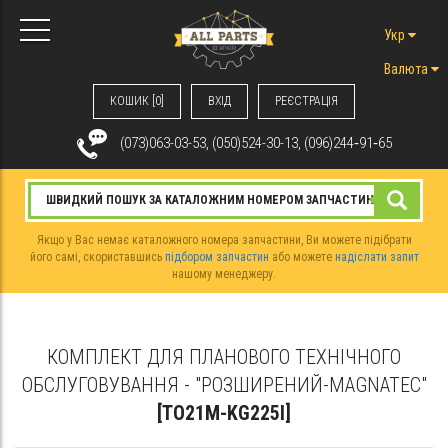
Укр
Валюта
КОШИК [0]
ВХIД
РЕЄСТРАЦІЯ
(073)063-03-53, (050)524-30-13, (096)244‑91‑65
Якщо у Вас немає каталожного номера запчастини, Ви можете підібрати
його самі, скориставшись
підбором запчастин
або можете
надіслати запит
нашому менеджеру.
КОМПЛЕКТ ДЛЯ ПЛАНОВОГО ТЕХНІЧНОГО
ОБСЛУГОВУВАННЯ - "РОЗШИРЕНИЙ-MAGNATEC"
[TO21M-KG225I]