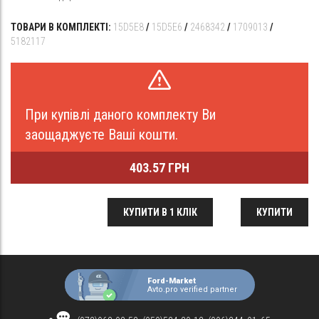
ТОВАРИ В КОМПЛЕКТІ:
15D5E8
/
15D5E6
/
2468342
/
1709013
/
5182117
При купівлі даного комплекту Ви
заощаджуєте Ваші кошти.
403.57 ГРН
КУПИТИ В 1 КЛІК
КУПИТИ
Ford-Market
Avto.pro verified partner