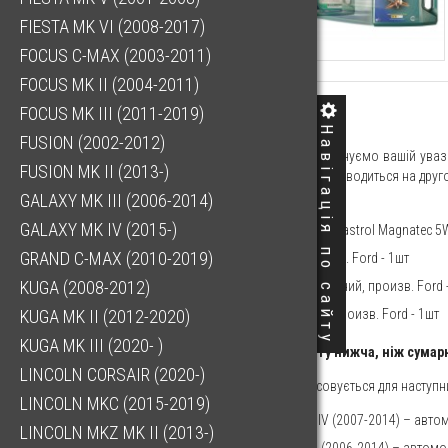
FIESTA MK VI (2008-2017)
FOCUS C-MAX (2003-2011)
FOCUS MK II (2004-2011)
FOCUS MK III (2011-2019)
4857.25 ГРН
Навігація по сайту
FUSION (2002-2012)
Шановні клієнти! Пропонуємо вашій уваз
FUSION MK II (2013-)
"Розширене ТО", яке проводиться на друго
комплект входять:
GALAXY MK III (2006-2014)
GALAXY MK IV (2015-)
Олія моторна Ford-Castrol Magnatec 5W3
GRAND C-MAX (2010-2019)
Фільтр масляний, вир. Ford - 1шт
KUGA (2008-2012)
Фільтр салону вугільний, произв. Ford 
Фільтр повітряний, произв. Ford - 1шт
KUGA MK II (2012-2020)
KUGA MK III (2020- )
Вартість комплекту нижча, ніж сумар
LINCOLN CORSAIR (2020-)
Цей комплект застосовується для наступн
LINCOLN MKC (2015-2019)
Ford Mondeo Mk IV (2007-2014) – автом
LINCOLN MKZ MK II (2013-)
Ford Galaxy Mk III (2006-2014) – автом