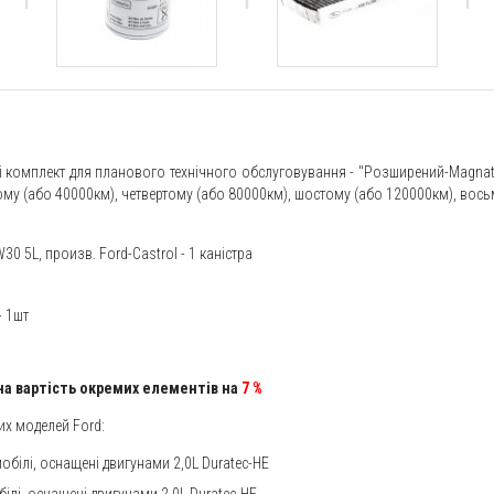
і комплект для планового технічного обслуговування - "Розширений-Magnat
му (або 40000км), четвертому (або 80000км), шостому (або 120000км), вось
0 5L, произв. Ford-Castrol - 1 каністра
- 1шт
на вартість окремих елементів на
7
%
их моделей Ford:
обілі, оснащені двигунами 2,0L Duratec-HE
обілі, оснащені двигунами 2,0L Duratec-HE