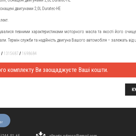
оснащені двигунами 2,0L Duratec-HE
лект.
рувалися певними характеристиками моторного масла та якості його очищ
іали. Термін служби та надійність двигуна Вашого автомобіля – залежать від 
9
/
1315687
/
1698684
ного комплекту Ви заощаджуєте Ваші кошти.
КУ
er
96)244‑91‑65
allparts.odessa@gmail.com