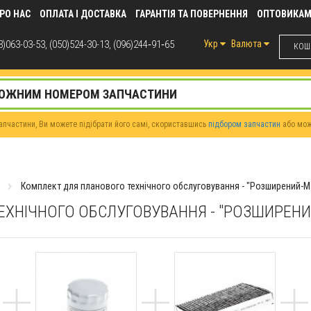
РО НАС
ОПЛАТА І ДОСТАВКА
ГАРАНТІЯ ТА ПОВЕРНЕННЯ
ОПТОВИКА
)063-03-53, (050)524-30-13, (096)244‑91‑65
Укр
Валюта
КОШИ
пчастини, Ви можете підібрати його самі, скориставшись
підбором запчастин
або мо
Комплект для планового технічного обслуговування - "Розширений-M
ЕХНІЧНОГО ОБСЛУГОВУВАННЯ - "РОЗШИРЕН