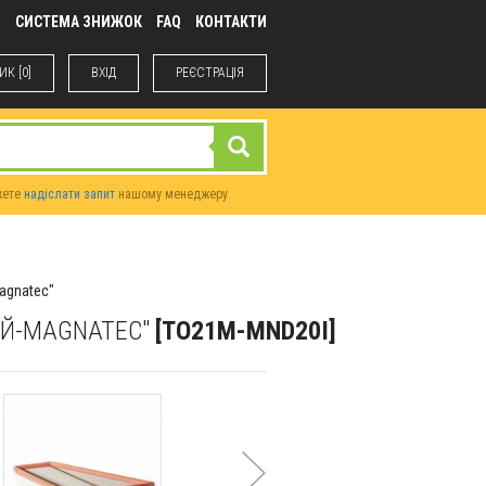
М
СИСТЕМА ЗНИЖОК
FAQ
КОНТАКТИ
К [0]
ВХIД
РЕЄСТРАЦІЯ
жете
надіслати запит
нашому менеджеру.
agnatec"
ИЙ-MAGNATEC"
[TO21M-MND20I]