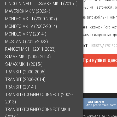
LINCOLN NAUTILUS/MKX MK II (2015- )
Ford S-Max (2006-2014) – автомобілі, 
MAVERICK MK V (2022- )
Кількість, потрібна на автомобіль - 1 комп
MONDEO MK III (2000-2007)
MONDEO MK IV (2007-2014)
При розробці двигунів інженери Ford ке
MONDEO MK V (2014-)
тільки оригінальну олію та витратні матер
MUSTANG (2015-2023)
ТОВАРИ В КОМПЛЕКТІ:
15D5E8
/
175152
RANGER MK III (2011-2023)
S-MAX MK I (2006-2014)
При купівлі да
S-MAX MK II (2015-)
TRANSIT (2000-2006)
TRANSIT (2006-2014)
TRANSIT (2014-)
TRANSIT/TOURNEO CONNECT (2002-
2013)
Ford-Market
Avto.pro verified partn
TRANSIT/TOURNEO CONNECT MK II
(2013-)
(073)063-03-53, (050)524-30-13, (0