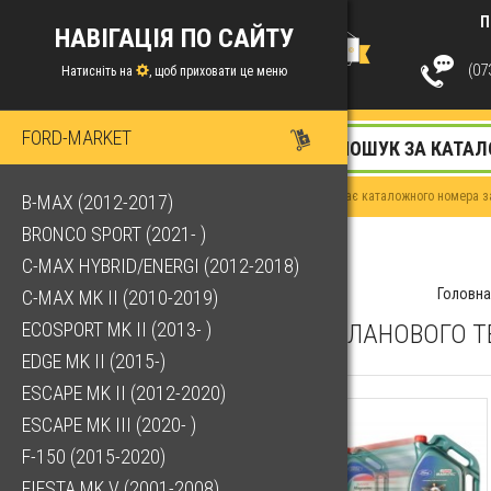
П
НАВІГАЦІЯ ПО САЙТУ
(073
Натисніть на
, щоб приховати це меню
FORD-MARKET
Якщо у Вас немає каталожного номера за
B-MAX (2012-2017)
BRONCO SPORT (2021- )
C-MAX HYBRID/ENERGI (2012-2018)
Головна
C-MAX MK II (2010-2019)
ECOSPORT MK II (2013- )
КОМПЛЕКТ ДЛЯ ПЛАНОВОГО Т
EDGE MK II (2015-)
ESCAPE MK II (2012-2020)
ESCAPE MK III (2020- )
F-150 (2015-2020)
FIESTA MK V (2001-2008)