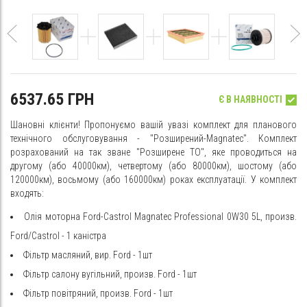
6537.65 ГРН
Є В НАЯВНОСТІ
Шановні клієнти! Пропонуємо вашій увазі комплект для планового
технічного обслуговування - "Розширений-Magnatec". Комплект
розрахований на так зване "Розширене ТО", яке проводиться на
другому (або 40000км), четвертому (або 80000км), шостому (або
120000км), восьмому (або 160000км) роках експлуатації. У комплект
входять:
Олія моторна Ford-Castrol Magnatec Professional 0W30 5L, произв.
Ford/Castrol - 1 каністра
Фільтр масляний, вир. Ford - 1шт
Фільтр салону вугільний, произв. Ford - 1шт
Фільтр повітряний, произв. Ford - 1шт