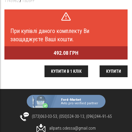
1145962
/
15D5FF
При купівлі даного комплекту Ви
заощаджуєте Ваші кошти.
492.08 ГРН
КУПИТИ В 1 КЛІК
КУПИТИ
Ford-Market
Avto.pro verified partner
(073)063-03-53, (050)524-30-13, (096)244‑91‑65
allparts.odessa@gmail.com