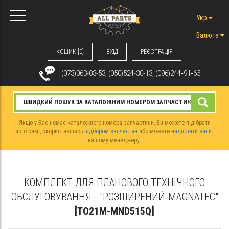
Укр
Валюта
КОШИК [0]
ВХIД
РЕЄСТРАЦІЯ
(073)063-03-53, (050)524-30-13, (096)244‑91‑65
Якщо у Вас немає каталожного номера запчастини, Ви можете підібрати
його самі, скориставшись
підбором запчастин
або можете
надіслати запит
нашому менеджеру.
КОМПЛЕКТ ДЛЯ ПЛАНОВОГО ТЕХНІЧНОГО
ОБСЛУГОВУВАННЯ - "РОЗШИРЕНИЙ-MAGNATEC"
[TO21M-MND515Q]