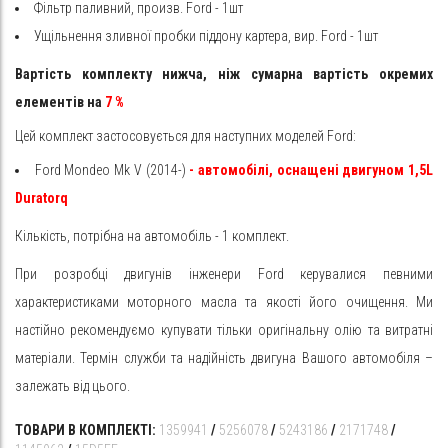
Фільтр паливний, произв. Ford - 1шт
Ущільнення зливної пробки піддону картера, вир. Ford - 1шт
Вартість комплекту нижча, ніж сумарна вартість окремих
елементів на
7
%
Цей комплект застосовується для наступних моделей Ford:
Ford Mondeo Mk V (2014-)
- автомобілі, оснащені двигуном 1,5L
Duratorq
Кількість, потрібна на автомобіль - 1 комплект.
При розробці двигунів інженери Ford керувалися певними
характеристиками моторного масла та якості його очищення. Ми
настійно рекомендуємо купувати тільки оригінальну олію та витратні
матеріали. Термін служби та надійність двигуна Вашого автомобіля –
залежать від цього.
ТОВАРИ В КОМПЛЕКТІ:
1359941
/
5256078
/
5243186
/
2171748
/