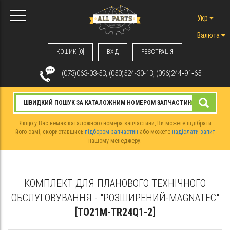
Укр
Валюта
КОШИК [0]
ВХIД
РЕЄСТРАЦІЯ
(073)063-03-53, (050)524-30-13, (096)244‑91‑65
Якщо у Вас немає каталожного номера запчастини, Ви можете підібрати
його самі, скориставшись
підбором запчастин
або можете
надіслати запит
нашому менеджеру.
КОМПЛЕКТ ДЛЯ ПЛАНОВОГО ТЕХНІЧНОГО
ОБСЛУГОВУВАННЯ - "РОЗШИРЕНИЙ-MAGNATEC"
[TO21M-TR24Q1-2]