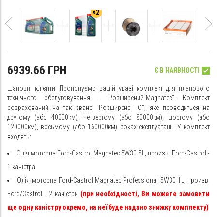
×2
6939.66 ГРН
Є В НАЯВНОСТІ
Шановні клієнти! Пропонуємо вашій увазі комплект для планового
технічного обслуговування - "Розширений-Magnatec". Комплект
розрахований на так зване "Розширене ТО", яке проводиться на
другому (або 40000км), четвертому (або 80000км), шостому (або
120000км), восьмому (або 160000км) роках експлуатації. У комплект
входять:
Олія моторна Ford-Castrol Magnatec 5W30 5L, произв. Ford-Castrol -
1 каністра
Олія моторна Ford-Castrol Magnatec Professional 5W30 1L, произв.
Ford/Castrol - 2 каністри
(при необхідності, Ви можете замовити
ще одну каністру окремо, на неї буде надано знижку комплекту)