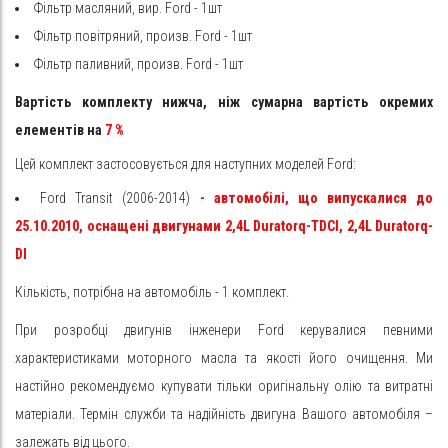
Фільтр масляний, вир. Ford - 1шт
Фільтр повітряний, произв. Ford - 1шт
Фільтр паливний, произв. Ford - 1шт
Вартість комплекту нижча, ніж сумарна вартість окремих
елементів на
7
%
Цей комплект застосовується для наступних моделей Ford:
Ford Transit (2006-2014)
- автомобілі, що випускалися до
25.10.2010, оснащені двигунами 2,4L Duratorq-TDCI,
2,4L Duratorq-
DI
Кількість, потрібна на автомобіль - 1 комплект.
При розробці двигунів інженери Ford керувалися певними
характеристиками моторного масла та якості його очищення. Ми
настійно рекомендуємо купувати тільки оригінальну олію та витратні
матеріали. Термін служби та надійність двигуна Вашого автомобіля –
залежать від цього.