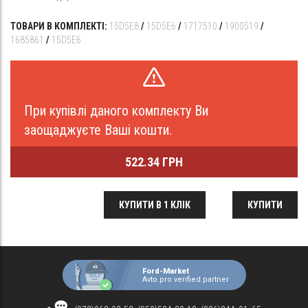
ТОВАРИ В КОМПЛЕКТІ:
15D5E8
/
15D5E6
/
1717510
/
1900519
/
1685861
/
15D5E6
При купівлі даного комплекту Ви
заощаджуєте Ваші кошти.
522.34 ГРН
КУПИТИ В 1 КЛІК
КУПИТИ
Ford-Market
Avto.pro verified partner