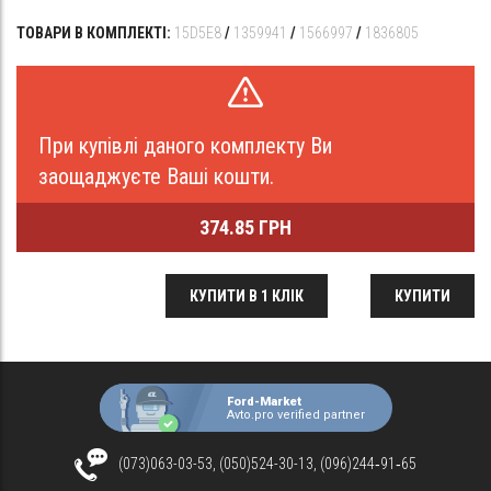
ТОВАРИ В КОМПЛЕКТІ:
15D5E8
/
1359941
/
1566997
/
1836805
При купівлі даного комплекту Ви
заощаджуєте Ваші кошти.
374.85 ГРН
КУПИТИ В 1 КЛІК
КУПИТИ
Ford-Market
Avto.pro verified partner
(073)063-03-53, (050)524-30-13, (096)244‑91‑65