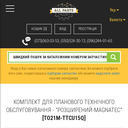
Укр
Валюта
КОШИК [0]
ВХIД
РЕЄСТРАЦІЯ
(073)063-03-53, (050)524-30-13, (096)244‑91‑65
Якщо у Вас немає каталожного номера запчастини, Ви можете підібрати
його самі, скориставшись
підбором запчастин
або можете
надіслати запит
нашому менеджеру.
КОМПЛЕКТ ДЛЯ ПЛАНОВОГО ТЕХНІЧНОГО
ОБСЛУГОВУВАННЯ - "РОЗШИРЕНИЙ-MAGNATEC"
[TO21M-TTCU15Q]