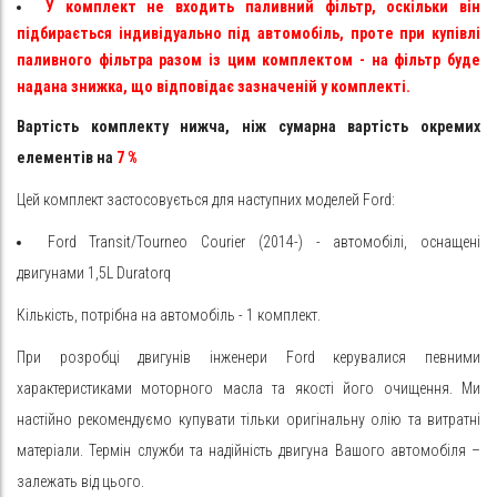
У комплект не входить паливний фільтр, оскільки він
підбирається індивідуально під автомобіль, проте при купівлі
паливного фільтра разом із цим комплектом - на фільтр буде
надана знижка, що відповідає зазначеній у комплекті.
Вартість комплекту нижча, ніж сумарна вартість окремих
елементів на
7
%
Цей комплект застосовується для наступних моделей Ford:
Ford Transit/Tourneo Courier (2014-) - автомобілі, оснащені
двигунами 1,5L Duratorq
Кількість, потрібна на автомобіль - 1 комплект.
При розробці двигунів інженери Ford керувалися певними
характеристиками моторного масла та якості його очищення. Ми
настійно рекомендуємо купувати тільки оригінальну олію та витратні
матеріали. Термін служби та надійність двигуна Вашого автомобіля –
залежать від цього.