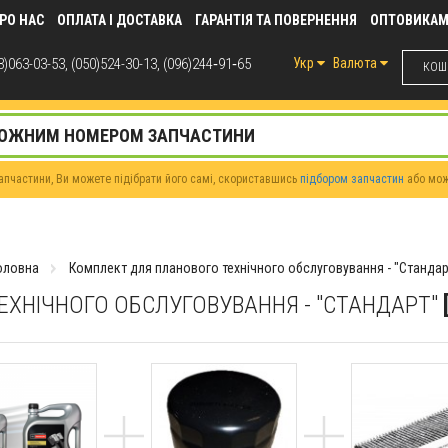
РО НАС
ОПЛАТА І ДОСТАВКА
ГАРАНТІЯ ТА ПОВЕРНЕННЯ
ОПТОВИКА
)063-03-53, (050)524-30-13, (096)244‑91‑65
Укр
Валюта
КОШИ
пчастини, Ви можете підібрати його самі, скориставшись
підбором запчастин
або мо
оловна
Комплект для планового технічного обслуговування - "Стандар
ХНІЧНОГО ОБСЛУГОВУВАННЯ - "СТАНДАРТ"