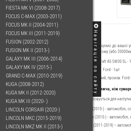
FIESTA MK VI (2008-2017)
FOCUS C-MAX (2003-2011)
FOCUS MK II (2004-2011)
Навігація по сайту
FOCUS MK III (2011-2019)
3559.20 ГРН
FUSION (2002-2012)
Шановні клієнти! Пропонуємо до вашої у
FUSION MK II (2013-)
що проводиться на першому (або 20000км),
GALAXY MK III (2006-2014)
Олія моторна Motorcraft A5 5W30 5L - 1
GALAXY MK IV (2015-)
Фільтр масляний, вир. Ford - 1шт
GRAND C-MAX (2010-2019)
Фільтр салону вугільний, произв. Ford 
KUGA (2008-2012)
Вартість комплекту нижча, ніж сумар
KUGA MK II (2012-2020)
Цей комплект застосовується для наступн
KUGA MK III (2020- )
Ford С-Max Mk II (2010-) - автомобілі, 
LINCOLN CORSAIR (2020-)
Ford Grand С-Max (2010-) -
автомобілі, 
LINCOLN MKC (2015-2019)
Ford Focus Mk III (2011-2019) –
автомобі
LINCOLN MKZ MK II (2013-)