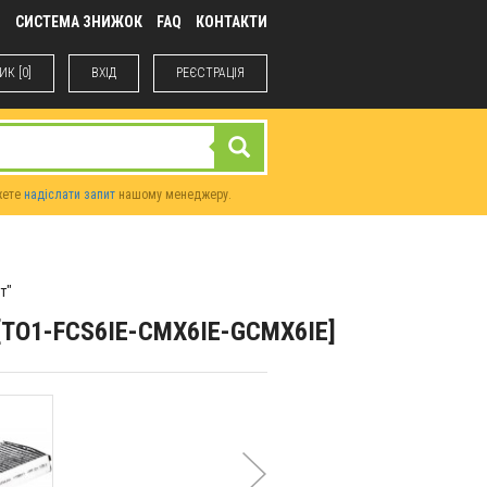
М
СИСТЕМА ЗНИЖОК
FAQ
КОНТАКТИ
К [0]
ВХIД
РЕЄСТРАЦІЯ
жете
надіслати запит
нашому менеджеру.
т"
[TO1-FCS6IE-CMX6IE-GCMX6IE]