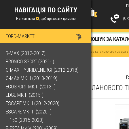
П
НАВІГАЦІЯ ПО САЙТУ
(073
Натисніть на
, щоб приховати це меню
FORD-MARKET
Якщо у Вас немає каталожного номера за
B-MAX (2012-2017)
BRONCO SPORT (2021- )
C-MAX HYBRID/ENERGI (2012-2018)
Г
C-MAX MK II (2010-2019)
ECOSPORT MK II (2013- )
КОМПЛЕКТ ДЛЯ ПЛАНОВОГО ТЕ
EDGE MK II (2015-)
ESCAPE MK II (2012-2020)
ESCAPE MK III (2020- )
F-150 (2015-2020)
FIESTA MK V (2001-2008)