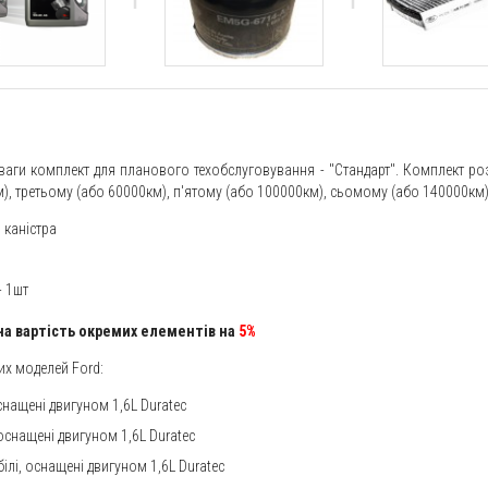
ваги комплект для планового техобслуговування - "Стандарт". Комплект роз
 третьому (або 60000км), п'ятому (або 100000км), сьомому (або 140000км) 
 каністра
- 1шт
на вартість окремих елементів на
5%
их моделей Ford:
оснащені двигуном 1,6L Duratec
оснащені двигуном 1,6L Duratec
лі, оснащені двигуном 1,6L Duratec