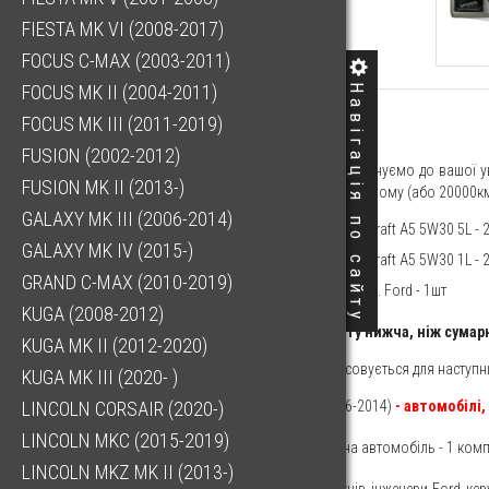
FIESTA MK VI (2008-2017)
FOCUS C-MAX (2003-2011)
FOCUS MK II (2004-2011)
Навігація по сайту
FOCUS MK III (2011-2019)
5721.39 ГРН
FUSION (2002-2012)
Шановні клієнти! Пропонуємо до вашої у
FUSION MK II (2013-)
що проводиться на першому (або 20000км),
GALAXY MK III (2006-2014)
Олія моторна Motorcraft A5 5W30 5L - 2
GALAXY MK IV (2015-)
Олія моторна Motorcraft A5 5W30 1L - 2
GRAND C-MAX (2010-2019)
Фільтр масляний, вир. Ford - 1шт
KUGA (2008-2012)
Вартість комплекту нижча, ніж сумар
KUGA MK II (2012-2020)
Цей комплект застосовується для наступн
KUGA MK III (2020- )
Ford Transit (2006-2014)
- автомобілі,
LINCOLN CORSAIR (2020-)
LINCOLN MKC (2015-2019)
Кількість, потрібна на автомобіль - 1 комп
LINCOLN MKZ MK II (2013-)
При розробці двигунів інженери Ford ке