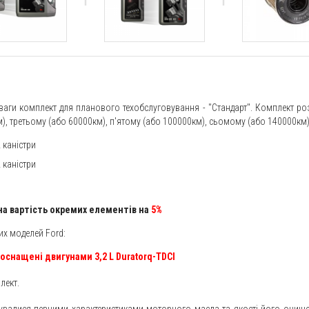
ваги комплект для планового техобслуговування - "Стандарт". Комплект роз
 третьому (або 60000км), п'ятому (або 100000км), сьомому (або 140000км) 
 каністри
 каністри
на вартість окремих елементів на
5%
их моделей Ford:
 оснащені двигунами 3,2 L Duratorq-TDCI
лект.
рувалися певними характеристиками моторного масла та якості його очищ