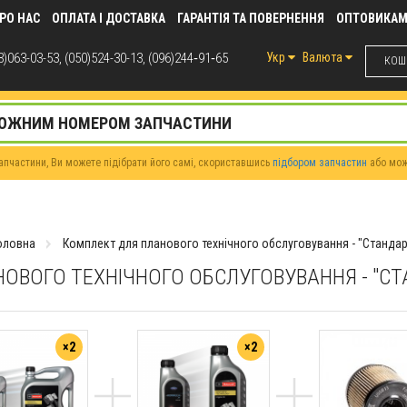
РО НАС
ОПЛАТА І ДОСТАВКА
ГАРАНТІЯ ТА ПОВЕРНЕННЯ
ОПТОВИКА
)063-03-53, (050)524-30-13, (096)244‑91‑65
Укр
Валюта
КОШИ
пчастини, Ви можете підібрати його самі, скориставшись
підбором запчастин
або мо
оловна
Комплект для планового технічного обслуговування - "Стандар
ОВОГО ТЕХНІЧНОГО ОБСЛУГОВУВАННЯ - "С
×2
×2