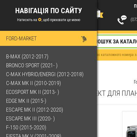
П
НАВІГАЦІЯ ПО САЙТУ
(073
Натисніть на
, щоб приховати це меню
FORD-MARKET
Якщо у Вас немає каталожного номера за
B-MAX (2012-2017)
BRONCO SPORT (2021- )
C-MAX HYBRID/ENERGI (2012-2018)
Г
C-MAX MK II (2010-2019)
ECOSPORT MK II (2013- )
КОМПЛЕКТ ДЛЯ ПЛАН
EDGE MK II (2015-)
ESCAPE MK II (2012-2020)
ESCAPE MK III (2020- )
F-150 (2015-2020)
FIESTA MK V (2001-2008)