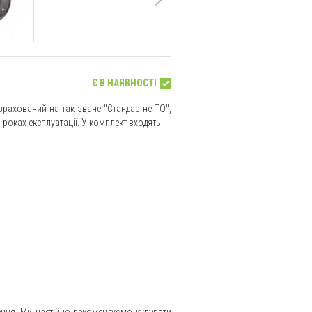
Є В НАЯВНОСТІ
рахований на так зване "Стандартне ТО",
роках експлуатації. У комплект входять:
ення. Ми настійно рекомендуємо купувати