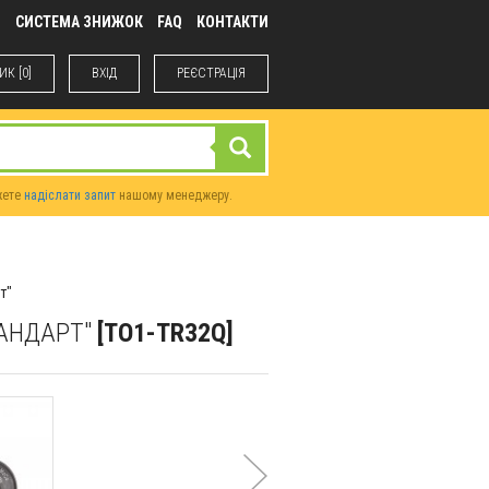
М
СИСТЕМА ЗНИЖОК
FAQ
КОНТАКТИ
К [0]
ВХIД
РЕЄСТРАЦІЯ
жете
надіслати запит
нашому менеджеру.
т"
ТАНДАРТ"
[TO1-TR32Q]