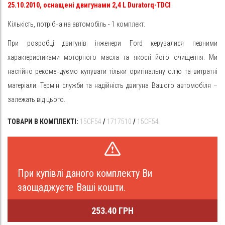
25.10.2010,
оснащені двигунами 2,4 L Duratorq-TDCI
Кількість, потрібна на автомобіль - 1 комплект.
При розробці двигунів інженери Ford керувалися певними
характеристиками моторного масла та якості його очищення. Ми
настійно рекомендуємо купувати тільки оригінальну олію та витратні
матеріали. Термін служби та надійність двигуна Вашого автомобіля –
залежать від цього.
ТОВАРИ В КОМПЛЕКТІ:
15CF54
/
1717510
/
15CF54
При купівлі даного комплекту Ви
заощаджуєте Ваші кошти.
253.40 ГРН