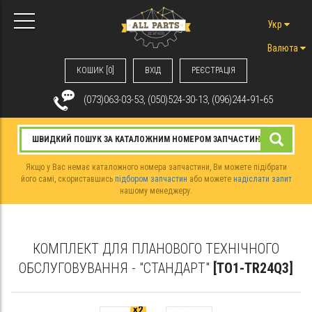
Укр
Валюта
КОШИК [0]
ВХIД
РЕЄСТРАЦІЯ
(073)063-03-53, (050)524-30-13, (096)244‑91‑65
Якщо у Вас немає каталожного номера запчастини, Ви можете підібрати
його самі, скориставшись
підбором запчастин
або можете
надіслати запит
нашому менеджеру.
КОМПЛЕКТ ДЛЯ ПЛАНОВОГО ТЕХНІЧНОГО
ОБСЛУГОВУВАННЯ - "СТАНДАРТ"
[TO1-TR24Q3]
×2