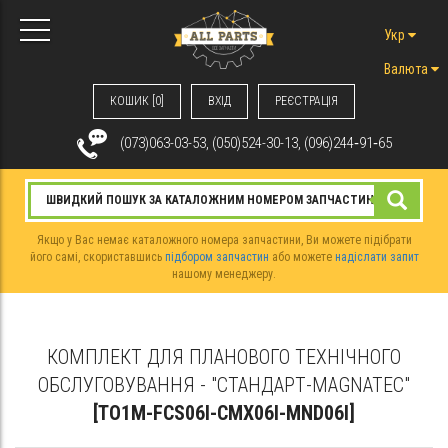
Укр
Валюта
КОШИК [0]
ВХIД
РЕЄСТРАЦІЯ
(073)063-03-53, (050)524-30-13, (096)244‑91‑65
Якщо у Вас немає каталожного номера запчастини, Ви можете підібрати
його самі, скориставшись
підбором запчастин
або можете
надіслати запит
нашому менеджеру.
КОМПЛЕКТ ДЛЯ ПЛАНОВОГО ТЕХНІЧНОГО
ОБСЛУГОВУВАННЯ - "СТАНДАРТ-MAGNATEC"
[TO1M-FCS06I-CMX06I-MND06I]