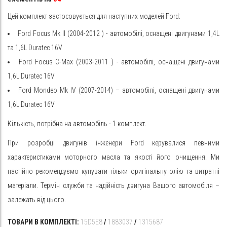
Цей комплект застосовується для наступних моделей Ford:
Ford
Focus Mk II
(2004-2012
) - автомобілі, оснащені двигунами 1,4L
та 1,6L Duratec 16V
Ford
Focus C-Max
(2003-2011
) - автомобілі, оснащені двигунами
1,6L Duratec 16V
Ford Mondeo Mk IV (2007-2014) – автомобілі, оснащені двигунами
1,6L Duratec 16V
Кількість, потрібна на автомобіль - 1 комплект.
При розробці двигунів інженери Ford керувалися певними
характеристиками моторного масла та якості його очищення. Ми
настійно рекомендуємо купувати тільки оригінальну олію та витратні
матеріали. Термін служби та надійність двигуна Вашого автомобіля –
залежать від цього.
ТОВАРИ В КОМПЛЕКТІ:
15D5E8
/
1883037
/
1315687