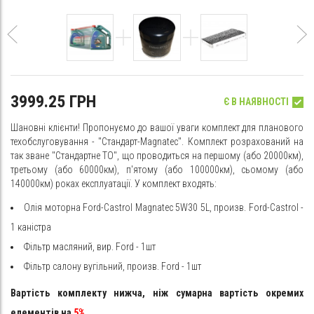
3999.25 ГРН
Є В НАЯВНОСТІ
Шановні клієнти! Пропонуємо до вашої уваги комплект для планового
техобслуговування - "Стандарт-Magnatec". Комплект розрахований на
так зване "Стандартне ТО", що проводиться на першому (або 20000км),
третьому (або 60000км), п'ятому (або 100000км), сьомому (або
140000км) роках експлуатації. У комплект входять:
Олія моторна Ford-Castrol Magnatec 5W30 5L, произв. Ford-Castrol -
1 каністра
Фільтр масляний, вир. Ford - 1шт
Фільтр салону вугільний, произв. Ford - 1шт
Вартість комплекту нижча, ніж сумарна вартість окремих
елементів на
5%