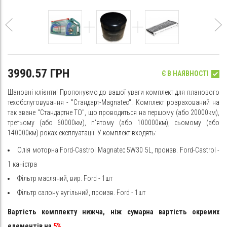
3990.57 ГРН
Є В НАЯВНОСТІ
Шановні клієнти! Пропонуємо до вашої уваги комплект для планового
техобслуговування - "Стандарт-Magnatec". Комплект розрахований на
так зване "Стандартне ТО", що проводиться на першому (або 20000км),
третьому (або 60000км), п'ятому (або 100000км), сьомому (або
140000км) роках експлуатації. У комплект входять:
Олія моторна Ford-Castrol Magnatec 5W30 5L, произв. Ford-Castrol -
1 каністра
Фільтр масляний, вир. Ford - 1шт
Фільтр салону вугільний, произв. Ford - 1шт
Вартість комплекту нижча, ніж сумарна вартість окремих
елементів на
5%