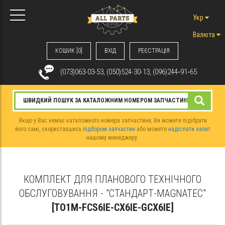
Укр
Валюта
КОШИК [0]
ВХIД
РЕЄСТРАЦІЯ
(073)063-03-53, (050)524-30-13, (096)244‑91‑65
Якщо у Вас немає каталожного номера запчастини, Ви можете підібрати
його самі, скориставшись
підбором запчастин
або можете
надіслати запит
нашому менеджеру.
КОМПЛЕКТ ДЛЯ ПЛАНОВОГО ТЕХНІЧНОГО
ОБСЛУГОВУВАННЯ - "СТАНДАРТ-MAGNATEC"
[TO1M-FCS6IE-CX6IE-GCX6IE]