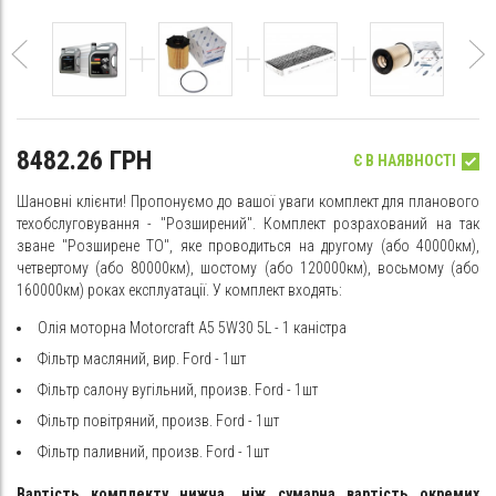
8482.26 ГРН
Є В НАЯВНОСТІ
Шановні клієнти! Пропонуємо до вашої уваги комплект для планового
техобслуговування - "Розширений". Комплект розрахований на так
зване "Розширене ТО", яке проводиться на другому (або 40000км),
четвертому (або 80000км), шостому (або 120000км), восьмому (або
160000км) роках експлуатації. У комплект входять:
Олія моторна Motorcraft A5 5W30 5L - 1 каністра
Фільтр масляний, вир. Ford - 1шт
Фільтр салону вугільний, произв. Ford - 1шт
Фільтр повітряний, произв. Ford - 1шт
Фільтр паливний, произв. Ford - 1шт
Вартість комплекту нижча, ніж сумарна вартість окремих