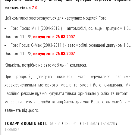
елементів на
7
%
Цей комплект застосовується для наступних моделей Ford:
Ford
Focus Mk II
(2004-2012
) – автомобілі, оснащені двигуном 1,6L
Duratorq 110PS,
випущені з 26.03.2007
Ford
Focus C-Max
(2003-2011
) -
автомобілі, оснащені двигуном 1,6L
Duratorq 110PS,
випущені з 26.03.2007
Кількість, потрібна на автомобіль - 1 комплект.
При розробці двигунів інженери Ford керувалися певними
характеристиками моторного масла та якості його очищення. Ми
настійно рекомендуємо купувати тільки оригінальну олію та витратні
матеріали. Термін служби та надійність двигуна Вашого автомобіля –
залежать від цього.
ТОВАРИ В КОМПЛЕКТІ:
15CF54
/
1359941
/
1315687
/
1848220
/
1386037