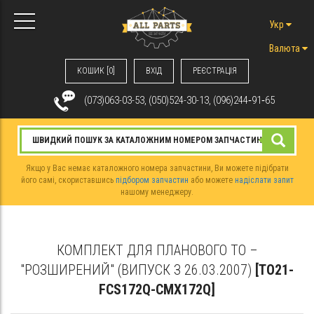
Укр
Валюта
КОШИК [0]
ВХIД
РЕЄСТРАЦІЯ
(073)063-03-53, (050)524-30-13, (096)244‑91‑65
Якщо у Вас немає каталожного номера запчастини, Ви можете підібрати
його самі, скориставшись
підбором запчастин
або можете
надіслати запит
нашому менеджеру.
КОМПЛЕКТ ДЛЯ ПЛАНОВОГО ТО –
"РОЗШИРЕНИЙ" (ВИПУСК З 26.03.2007)
[TO21-
FCS172Q-CMX172Q]