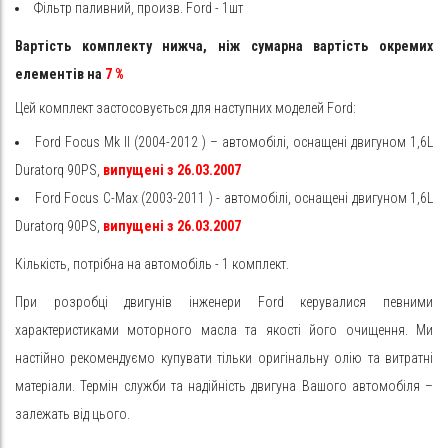
Фільтр паливний, произв. Ford - 1шт
Вартість комплекту нижча, ніж сумарна вартість окремих
елементів на
7
%
Цей комплект застосовується для наступних моделей Ford:
Ford
Focus Mk II
(2004-2012
) – автомобілі, оснащені двигуном 1,6L
Duratorq 90PS,
випущені з 26.03.2007
Ford
Focus C-Max
(2003-2011
) -
автомобілі, оснащені двигуном 1,6L
Duratorq 90PS,
випущені з 26.03.2007
Кількість, потрібна на автомобіль - 1 комплект.
При розробці двигунів інженери Ford керувалися певними
характеристиками моторного масла та якості його очищення. Ми
настійно рекомендуємо купувати тільки оригінальну олію та витратні
матеріали. Термін служби та надійність двигуна Вашого автомобіля –
залежать від цього.