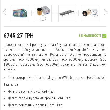
6745.27 ГРН
Є В НАЯВНОСТІ
Шановні клієнти! Пропонуємо вашій увазі комплект для планового
технічного обслуговування - "Розширений-Magnatec". Комплект
розрахований на так зване "Розширене ТО", яке проводиться на
другому (або 40000км), четвертому (або 80000км), шостому (або
120000км), восьмому (або 160000км) роках експлуатації. У комплект
входять:
Олія моторна Ford-Castrol Magnatec 5W30 5L, произв. Ford-Castrol -
1 каністра
Фільтр масляний, вир. Ford - 1шт
Фільтр салону вугільний, произв. Ford - 1шт
Фільтр повітряний, произв. Ford - 1шт