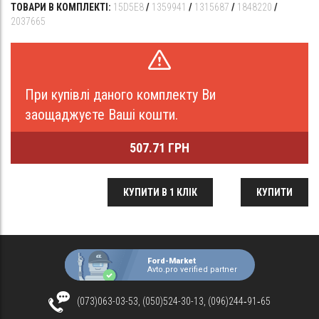
ТОВАРИ В КОМПЛЕКТІ:
15D5E8
/
1359941
/
1315687
/
1848220
/
2037665
При купівлі даного комплекту Ви
заощаджуєте Ваші кошти.
507.71 ГРН
КУПИТИ В 1 КЛІК
КУПИТИ
Ford-Market
Avto.pro verified partner
(073)063-03-53, (050)524-30-13, (096)244‑91‑65