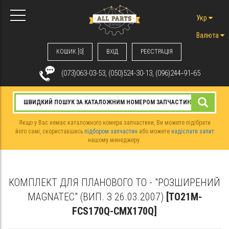
Укр
Валюта
КОШИК [0]
ВХIД
РЕЄСТРАЦІЯ
(073)063-03-53, (050)524-30-13, (096)244‑91‑65
Якщо у Вас немає каталожного номера запчастини, Ви можете підібрати
його самі, скориставшись
підбором запчастин
або можете
надіслати запит
нашому менеджеру.
КОМПЛЕКТ ДЛЯ ПЛАНОВОГО ТО - "РОЗШИРЕНИЙ
MAGNATEC" (ВИП. З 26.03.2007)
[TO21M-
FCS170Q-CMX170Q]