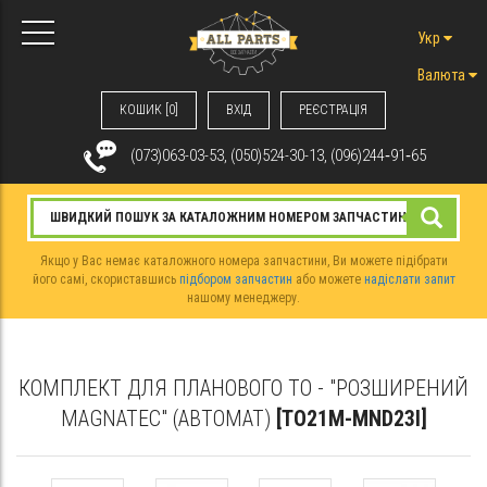
Укр
Валюта
КОШИК [0]
ВХIД
РЕЄСТРАЦІЯ
(073)063-03-53, (050)524-30-13, (096)244‑91‑65
Якщо у Вас немає каталожного номера запчастини, Ви можете підібрати
його самі, скориставшись
підбором запчастин
або можете
надіслати запит
нашому менеджеру.
КОМПЛЕКТ ДЛЯ ПЛАНОВОГО ТО - "РОЗШИРЕНИЙ
MAGNATEC" (АВТОМАТ)
[TO21M-MND23I]