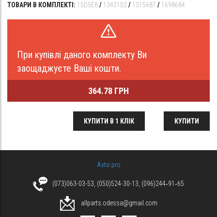
ТОВАРИ В КОМПЛЕКТІ:
15D5E8
/
1343102
/
1315687
/
1698684
При купівлі даного комплекту Ви
заощаджуєте Ваші кошти.
364.78 ГРН
КУПИТИ В 1 КЛІК
КУПИТИ
Avto.pro
(073)063-03-53, (050)524-30-13, (096)244‑91‑65
allparts.odessa@gmail.com