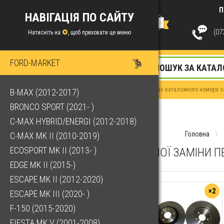
П
НАВІГАЦІЯ ПО САЙТУ
(073
Натисніть на
, щоб приховати це меню
FORD-MARKET
Якщо у Вас немає каталожного номера за
B-MAX (2012-2017)
BRONCO SPORT (2021- )
C-MAX HYBRID/ENERGI (2012-2018)
Головна
C-MAX MK II (2010-2019)
ECOSPORT MK II (2013- )
КОМПЛЕКТ ДЛЯ ПОВНОЇ ЗАМІНИ П
EDGE MK II (2015-)
ESCAPE MK II (2012-2020)
×2
ESCAPE MK III (2020- )
F-150 (2015-2020)
FIESTA MK V (2001-2008)