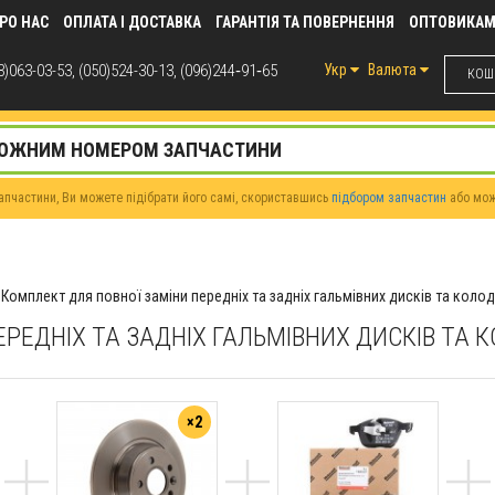
РО НАС
ОПЛАТА І ДОСТАВКА
ГАРАНТІЯ ТА ПОВЕРНЕННЯ
ОПТОВИКА
)063-03-53, (050)524-30-13, (096)244‑91‑65
Укр
Валюта
КОШИ
пчастини, Ви можете підібрати його самі, скориставшись
підбором запчастин
або мо
Комплект для повної заміни передніх та задніх гальмівних дисків та колод
ЕРЕДНІХ ТА ЗАДНІХ ГАЛЬМІВНИХ ДИСКІВ Т
×2