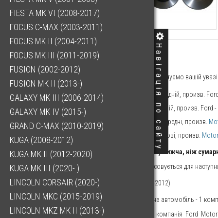
FIESTA MK VI (2008-2017)
FOCUS C-MAX (2003-2011)
FOCUS MK II (2004-2011)
Навігація по сайту
FOCUS MK III (2011-2019)
22385.03 ГРН
FUSION (2002-2012)
Шановні клієнти! Пропонуємо вашій увазі 
FUSION MK II (2013-)
Диск гальмівний передній, произв. Ford
GALAXY MK III (2006-2014)
Диск гальмівний задній, произв. Ford -
GALAXY MK IV (2015-)
Колодки гальмівні передні, произв.
Mot
GRAND C-MAX (2010-2019)
Колодки задні гальмові, произв.
Motor
KUGA (2008-2012)
Вартість комплекту нижча, ніж сумар
KUGA MK II (2012-2020)
Цей комплект застосовується для наступн
KUGA MK III (2020- )
LINCOLN CORSAIR (2020-)
Ford Kuga (2008-2012)
LINCOLN MKC (2015-2019)
Кількість, потрібна на автомобіль - 1 комп
LINCOLN MKZ MK II (2013-)
Motorcraft
(дочірня компанія Ford Motor 