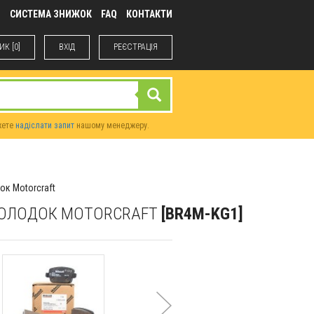
М
СИСТЕМА ЗНИЖОК
FAQ
КОНТАКТИ
К [0]
ВХIД
РЕЄСТРАЦІЯ
жете
надіслати запит
нашому менеджеру.
ок Motorcraft
А КОЛОДОК MOTORCRAFT
[BR4M-KG1]