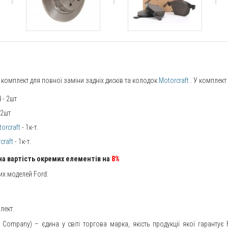
комплект для повної заміни задніх дисків та колодок
Motorcraft
. У комплект
 - 2шт
 2шт
orcraft
- 1к-т.
craft
- 1к-т.
на вартість окремих елементів на
8%
их моделей Ford:
лект.
Company) – єдина у світі торгова марка, якість продукції якої гарантує