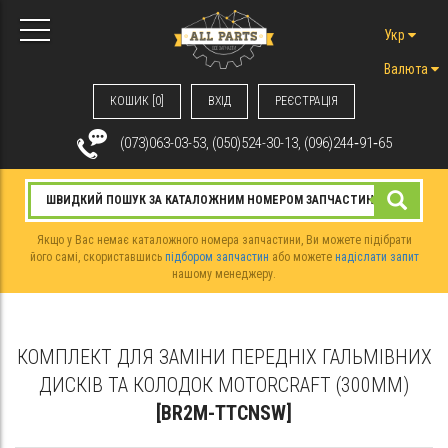
Укр
Валюта
КОШИК [0]
ВХIД
РЕЄСТРАЦІЯ
(073)063-03-53, (050)524-30-13, (096)244‑91‑65
Якщо у Вас немає каталожного номера запчастини, Ви можете підібрати
його самі, скориставшись
підбором запчастин
або можете
надіслати запит
нашому менеджеру.
КОМПЛЕКТ ДЛЯ ЗАМІНИ ПЕРЕДНІХ ГАЛЬМІВНИХ
ДИСКІВ ТА КОЛОДОК MOTORCRAFT (300ММ)
[BR2M-TTCNSW]