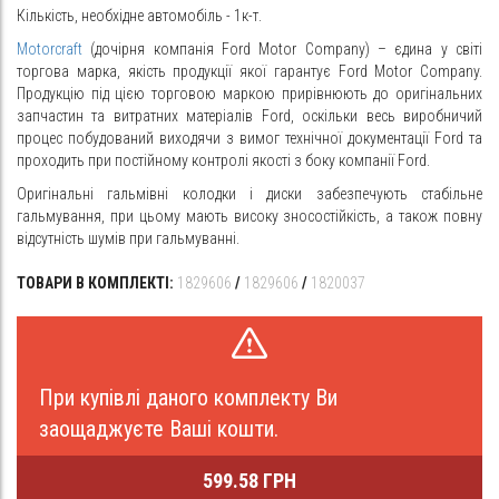
Кількість, необхідне автомобіль - 1к-т.
Motorcraft
(дочірня компанія Ford Motor Company) – єдина у світі
торгова марка, якість продукції якої гарантує Ford Motor Company.
Продукцію під цією торговою маркою прирівнюють до оригінальних
запчастин та витратних матеріалів Ford, оскільки весь виробничий
процес побудований виходячи з вимог технічної документації Ford та
проходить при постійному контролі якості з боку компанії Ford.
Оригінальні гальмівні колодки і диски забезпечують стабільне
гальмування, при цьому мають високу зносостійкість, а також повну
відсутність шумів при гальмуванні.
ТОВАРИ В КОМПЛЕКТІ:
1829606
/
1829606
/
1820037
При купівлі даного комплекту Ви
заощаджуєте Ваші кошти.
599.58 ГРН