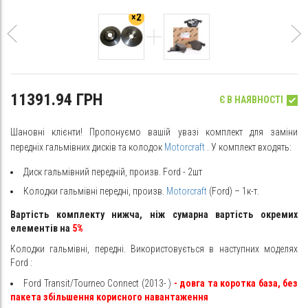
×2
11391.94 ГРН
Є В НАЯВНОСТІ
Шановні клієнти! Пропонуємо вашій увазі комплект для заміни
передніх гальмівних дисків та колодок
Motorcraft
. У комплект входять:
Диск гальмівний передній, произв. Ford - 2шт
Колодки гальмівні передні, произв.
Motorcraft
(Ford) – 1к-т.
Вартість комплекту нижча, ніж сумарна вартість окремих
елементів на
5%
Колодки гальмівні, передні. Використовується в наступних моделях
Ford
:
Ford Transit/Tourneo Connect (2013- )
- довга та коротка база, без
пакета збільшення корисного навантаження