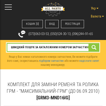
Укр
Валюта
КОШИК [0]
ВХIД
РЕЄСТРАЦІЯ
(073)063-03-53, (050)524-30-13, (096)244‑91‑65
Якщо у Вас немає каталожного номера запчастини, Ви можете підібрати
його самі, скориставшись
підбором запчастин
або можете
надіслати запит
нашому менеджеру.
КОМПЛЕКТ ДЛЯ ЗАМІНИ РЕМЕНЯ ТА РОЛИКА
ГРМ - "МАКСИМАЛЬНИЙ-ГРМ" (ДО 06.09.2010)
[GRM3-MND16IG]