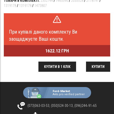
ТОВАРИ В КОМПЛЕКТІ:
2302744
/
1465590
/
2035528
/
2178191
/
1319178
/
1319178
/
1473807
При купівлі даного комплекту Ви
заощаджуєте Ваші кошти.
1622.12 ГРН
КУПИТИ В 1 КЛІК
КУПИТИ
Ford-Market
Avto.pro verified partner
(073)063-03-53, (050)524-30-13, (096)244‑91‑65