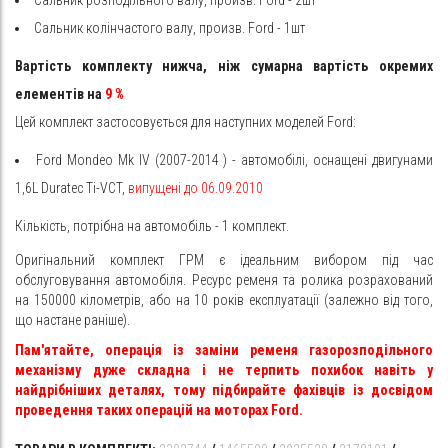
Сальник розподільного валу, произв. Ford - 2шт
Сальник колінчастого валу, произв. Ford - 1шт
Вартість комплекту нижча, ніж сумарна вартість окремих
елементів на
9
%
Цей комплект застосовується для наступних моделей Ford:
Ford
Mondeo Mk IV
(2007-2014
) - автомобілі, оснащені двигунами
1,6L Duratec Ti-VCT,
випущені до 06.09.2010
Кількість, потрібна на автомобіль - 1 комплект.
Оригінальний комплект ГРМ є ідеальним вибором під час
обслуговування автомобіля. Ресурс ременя та ролика розрахований
на 150000 кілометрів, або на 10 років експлуатації (залежно від того,
що настане раніше).
Пам'ятайте, операція із заміни ременя газорозподільного
механізму дуже складна і не терпить похибок навіть у
найдрібніших деталях, тому підбирайте фахівців із досвідом
проведення таких операцій на моторах Ford.