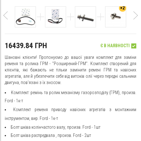
×2
16439.84 ГРН
Є В НАЯВНОСТІ
Шановні клієнти! Пропонуємо до вашої уваги комплект для заміни
ременя та ролика ГРМ - "Розширений-ГРМ". Комплект створений для
клієнтів, які бажають не тільки замінити ремені ГРМ та навісних
агрегатів, але й убезпечити себе від витоків олії через передні сальники
двигуна, пов'язані з їх зносом.
Комплект: ремінь та ролик механізму газорозподілу (ГРМ), произв.
Ford
- 1к-т
Комплект ременя приводу навісних агрегатів з монтажним
інструментом, вир. Ford - 1к-т
Болт шківа колінчастого валу,
произв. Ford - 1шт
Болт шківа распредвала
, произв. Ford - 2шт