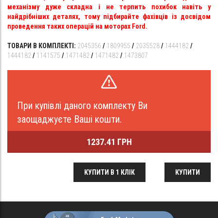
механізму дуже складна і не терпить похибок навіть у
найдрібніших деталях, тому підбирайте фахівців із досвідом
проведення таких операцій на моторах Ford.
ТОВАРИ В КОМПЛЕКТІ:
2045356
/
1809955
/
2035528
/
1444182
/
1444182
/
1141575
/
1471482
/
1471482
/
1473807
При купівлі даного комплекту Ви
заощаджуєте Ваші кошти.
1237.41 ГРН
КУПИТИ В 1 КЛІК
КУПИТИ