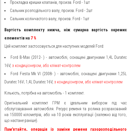
Прокладка кришки клапанів, произв. Ford - 1шт
Сальник розподільного валу, произв. Ford - 2шт
Сальник колінчастого валу, произв. Ford - 1шт
Вартість комплекту нижча, ніж сумарна вартість окремих
елементів на
7
%
Цей комплект застосовується для наступних моделей Ford:
Ford
B-Max
(2012-
) - автомобілі, оснащені двигунами
1,4L Duratec
16V,
з кондиціонером, або клімат-контролем
Ford
Fiesta Mk VI
(2008-
) - автомобілі, оснащені двигунами
1,25L
Duratec 16V; 1,4L Duratec 16V,
з кондиціонером, або клімат-контролем
Кількість, потрібна на автомобіль - 1 комплект.
Оригінальний комплект ГРМ є ідеальним вибором під час
обслуговування автомобіля. Ресурс ременя та ролика розрахований
на 150000 кілометрів, або на 10 років експлуатації (залежно від того,
що настане раніше).
Пам'ятайте, операція із заміни ременя газорозподільного