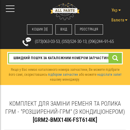
Укр
Валюта
КОШИК [0]
ВХIД
РЕЄСТРАЦІЯ
(073)063-03-53, (050)524-30-13, (096)244‑91‑65
Якщо у Вас немає каталожного номера запчастини, Ви можете підібрати
його самі, скориставшись
підбором запчастин
або можете
надіслати запит
нашому менеджеру.
КОМПЛЕКТ ДЛЯ ЗАМІНИ РЕМЕНЯ ТА РОЛИКА
ГРМ - "РОЗШИРЕНИЙ-ГРМ" (З КОНДИЦІОНЕРОМ)
[GRM2-BMX14IK-FST614IK]