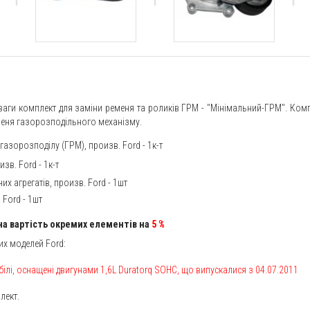
ваги комплект для заміни ременя та роликів ГРМ - "Мінімальний-ГРМ". Ком
еменя газорозподільного механізму.
 газорозподілу (ГРМ), произв. Ford
- 1к-т
зв. Ford - 1к-т
х агрегатів, произв. Ford - 1шт
 Ford - 1шт
на вартість окремих елементів на
5
%
их моделей Ford:
ілі, оснащені двигунами
1,6L
Duratorq SOHC, що випускалися з 04.07.2011
лект.