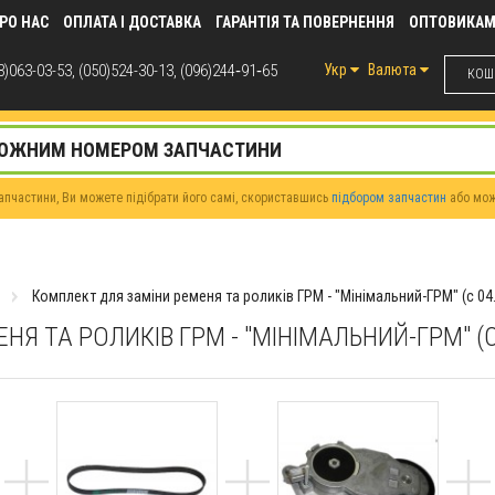
РО НАС
ОПЛАТА І ДОСТАВКА
ГАРАНТІЯ ТА ПОВЕРНЕННЯ
ОПТОВИКА
)063-03-53, (050)524-30-13, (096)244‑91‑65
Укр
Валюта
КОШИ
пчастини, Ви можете підібрати його самі, скориставшись
підбором запчастин
або мо
Комплект для заміни ременя та роликів ГРМ - "Мінімальний-ГРМ" (c 04
Я ТА РОЛИКІВ ГРМ - "МІНІМАЛЬНИЙ-ГРМ" (C