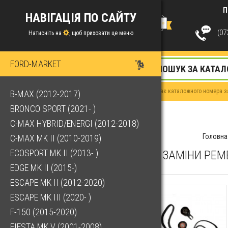
П
НАВІГАЦІЯ ПО САЙТУ
(073
Натисніть на
, щоб приховати це меню
FORD-MARKET
Якщо у Вас немає каталожного номера за
B-MAX (2012-2017)
BRONCO SPORT (2021- )
C-MAX HYBRID/ENERGI (2012-2018)
Головна
C-MAX MK II (2010-2019)
ECOSPORT MK II (2013- )
КОМПЛЕКТ ДЛЯ ЗАМІНИ РЕМЕН
EDGE MK II (2015-)
ESCAPE MK II (2012-2020)
ESCAPE MK III (2020- )
F-150 (2015-2020)
FIESTA MK V (2001-2008)