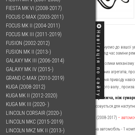
FIESTA MK VI (2008-2017)
FOCUS C-MAX (2003-2011)
FOCUS MK II (2004-2011)
Навігація по сайту
FOCUS MK III (2011-2019)
15621.24 ГРН
FUSION (2002-2012)
Шановні клієнти! Пропонуємо до вашої у
FUSION MK II (2013-)
до наявності запчастин під час заміни р
GALAXY MK III (2006-2014)
Комплект: ремінь та ролики механізму
GALAXY MK IV (2015-)
Ремінь приводу навісних агрегатів, прои
GRAND C-MAX (2010-2019)
Механізм натягу ременя приводу навісни
KUGA (2008-2012)
Болт шківа колінчастого валу
, произв.
KUGA MK II (2012-2020)
Вартість комплекту нижча, ніж сумар
KUGA MK III (2020- )
Цей комплект застосовується для наступн
LINCOLN CORSAIR (2020-)
Ford Fiesta Mk VI (2008-2017)
– автомоб
LINCOLN MKC (2015-2019)
Кількість, потрібна на автомобіль - 1 комп
LINCOLN MKZ MK II (2013-)