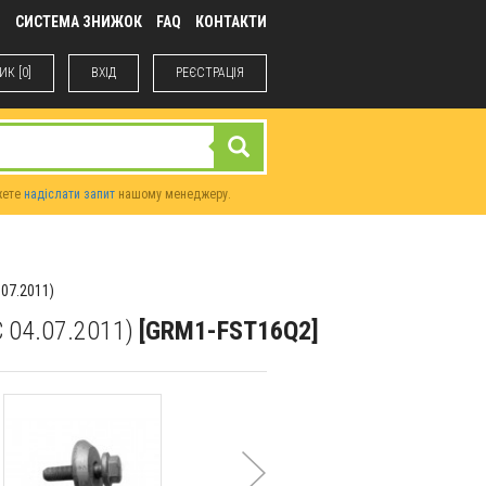
М
СИСТЕМА ЗНИЖОК
FAQ
КОНТАКТИ
К [0]
ВХIД
РЕЄСТРАЦІЯ
жете
надіслати запит
нашому менеджеру.
.07.2011)
 04.07.2011)
[GRM1-FST16Q2]