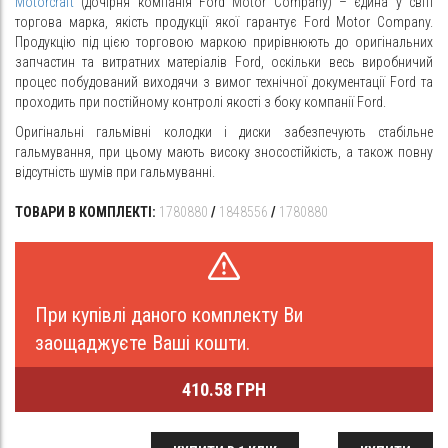
Motorcraft
(дочірня компанія Ford Motor Company) – єдина у світі
торгова марка, якість продукції якої гарантує Ford Motor Company.
Продукцію під цією торговою маркою прирівнюють до оригінальних
запчастин та витратних матеріалів Ford, оскільки весь виробничий
процес побудований виходячи з вимог технічної документації Ford та
проходить при постійному контролі якості з боку компанії Ford.
Оригінальні гальмівні колодки і диски забезпечують стабільне
гальмування, при цьому мають високу зносостійкість, а також повну
відсутність шумів при гальмуванні.
ТОВАРИ В КОМПЛЕКТІ:
1780880
/
1848556
/
1780880
При купівлі даного комплекту Ви
заощаджуєте Ваші кошти.
410.58 ГРН