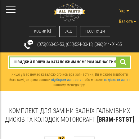
Укр
Валюта
КОШИК [0]
ВХIД
РЕЄСТРАЦІЯ
(073)063-03-53, (050)524-30-13, (096)244‑91‑65
Якщо у Вас немає каталожного номера запчастини, Ви можете підібрати
його самі, скориставшись
підбором запчастин
або можете
надіслати запит
нашому менеджеру.
КОМПЛЕКТ ДЛЯ ЗАМІНИ ЗАДНІХ ГАЛЬМІВНИХ
ДИСКІВ ТА КОЛОДОК MOTORCRAFT
[BR3M-FSTGT]
×2