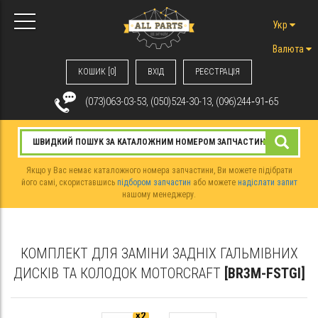
Укр
Валюта
КОШИК [0]
ВХIД
РЕЄСТРАЦІЯ
(073)063-03-53, (050)524-30-13, (096)244‑91‑65
Якщо у Вас немає каталожного номера запчастини, Ви можете підібрати
його самі, скориставшись
підбором запчастин
або можете
надіслати запит
нашому менеджеру.
КОМПЛЕКТ ДЛЯ ЗАМІНИ ЗАДНІХ ГАЛЬМІВНИХ
ДИСКІВ ТА КОЛОДОК MOTORCRAFT
[BR3M-FSTGI]
×2