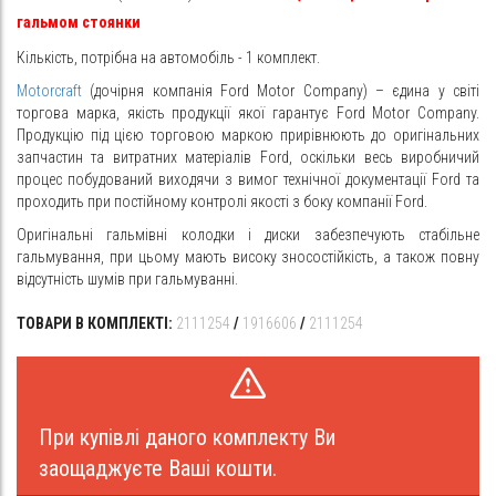
гальмом стоянки
Кількість, потрібна на автомобіль - 1 комплект.
Motorcraft
(дочірня компанія Ford Motor Company) – єдина у світі
торгова марка, якість продукції якої гарантує Ford Motor Company.
Продукцію під цією торговою маркою прирівнюють до оригінальних
запчастин та витратних матеріалів Ford, оскільки весь виробничий
процес побудований виходячи з вимог технічної документації Ford та
проходить при постійному контролі якості з боку компанії Ford.
Оригінальні гальмівні колодки і диски забезпечують стабільне
гальмування, при цьому мають високу зносостійкість, а також повну
відсутність шумів при гальмуванні.
ТОВАРИ В КОМПЛЕКТІ:
2111254
/
1916606
/
2111254
При купівлі даного комплекту Ви
заощаджуєте Ваші кошти.