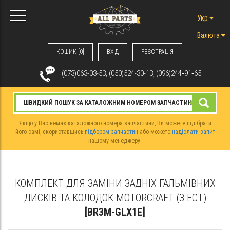
Укр
Валюта
КОШИК [0]
ВХIД
РЕЄСТРАЦІЯ
(073)063-03-53, (050)524-30-13, (096)244‑91‑65
Якщо у Вас немає каталожного номера запчастини, Ви можете підібрати
його самі, скориставшись
підбором запчастин
або можете
надіслати запит
нашому менеджеру.
КОМПЛЕКТ ДЛЯ ЗАМІНИ ЗАДНІХ ГАЛЬМІВНИХ
ДИСКІВ ТА КОЛОДОК MOTORCRAFT (З ЕСТ)
[BR3M-GLX1E]