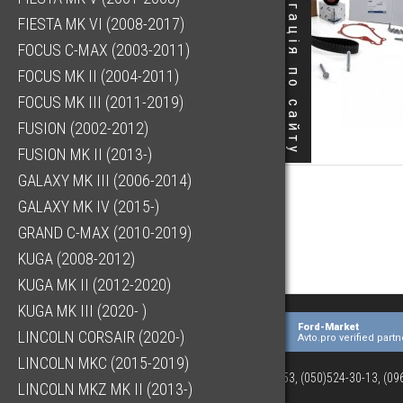
Навігація по сайту
FIESTA MK VI (2008-2017)
FOCUS C-MAX (2003-2011)
FOCUS MK II (2004-2011)
FOCUS MK III (2011-2019)
FUSION (2002-2012)
FUSION MK II (2013-)
GALAXY MK III (2006-2014)
GALAXY MK IV (2015-)
GRAND C-MAX (2010-2019)
KUGA (2008-2012)
KUGA MK II (2012-2020)
KUGA MK III (2020- )
Ford-Market
LINCOLN CORSAIR (2020-)
Avto.pro verified partn
LINCOLN MKC (2015-2019)
(073)063-03-53, (050)524-30-13, (0
LINCOLN MKZ MK II (2013-)