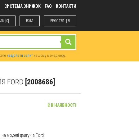
М
СИСТЕМА ЗНИЖОК
FAQ
КОНТАКТИ
К [0]
ВХIД
РЕЄСТРАЦІЯ
жете
надіслати запит
нашому менеджеру.
ЛЯ FORD
[2008686]
Є В НАЯВНОСТІ
а моделі двигунів Ford: