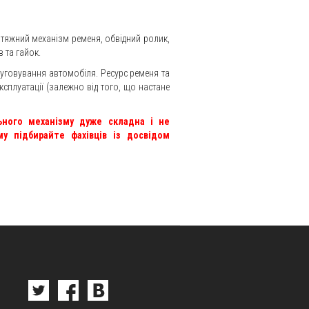
атяжний механізм ременя, обвідний ролик,
 та гайок.
уговування автомобіля. Ресурс ременя та
сплуатації (залежно від того, що настане
льного механізму дуже складна і не
му підбирайте фахівців із досвідом