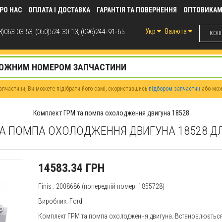
РО НАС
ОПЛАТА І ДОСТАВКА
ГАРАНТІЯ ТА ПОВЕРНЕННЯ
ОПТОВИКА
)063-03-53, (050)524-30-13, (096)244‑91‑65
Укр
Валюта
КОШИ
пчастини, Ви можете підібрати його самі, скориставшись
підбором запчастин
або мо
Комплект ГРМ та помпа охолодження двигуна 18528
А ПОМПА ОХОЛОДЖЕННЯ ДВИГУНА 18528 Д
14583.34 ГРН
Finis
: 2008686 (попередній номер: 1855728)
Виробник:
Ford
Комплект ГРМ та помпа охолодження двигуна. Встановлюється н