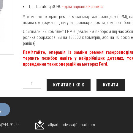
1,6L Duratorq SOHC
- крім варіанта Econetic
У комплект входять: ремінь механізму газорозподілу (ГРМ), н
помпа охолодження двигуна, прокладка помпи, комплект болтів
Оригінальний комплект ГРМ є ідеальним вибором під час обсл
ролика розрахований на 150000 кілометрів, або на 10 років ек
раніше).
Пам'ятайте, операція із заміни ременя газорозподі
терпить похибок навіть у найдрібніших деталях, то
проведення таких операцій на моторах Ford.
КУПИТИ В 1 КЛІК
КУПИТИ
er
96)244‑91‑65
allparts.odessa@gmail.com